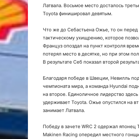
Латвала. Восьмое место досталось третье
Toyota финишировал девятым.
Что же до Себастьена Ожье, то он перед
тактическому ухищрению, которое позво
Француз опоздал на пункт контроля врем
потерял место в десятке, но при этом п
В результате Себ показал второй результ
Благодаря победе в Швеции, Невилль под
чемпионата мира, а команда Hyundai под
на второе. Единоличное лидерство здесь
удерживает Toyota. Ожье опустился на вт
занимает Латвала.
Победу в зачете WRC 2 одержал японец Т
Makinen Racing опередил местного гонщи