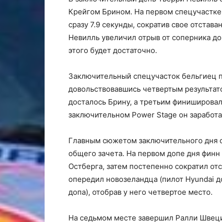
Крейгом Брином. На первом спецучастке 
сразу 7.9 секунды, сократив свое отстав
Невилль увеличил отрыв от соперника до 
этого будет достаточно.
Заключительный спецучасток бельгиец п
довольствовавшись четвертым результато
досталось Брину, а третьим финишировал
заключительном Power Stage он заработа
Главным сюжетом заключительного дня с
общего зачета. На первом допе дня финн
Остберга, затем постепенно сократил отс
опередил новозеландца (пилот Hyundai д
допа), отобрав у него четвертое место.
На седьмом месте завершил Ралли Швец