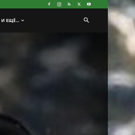
И ЕЩЁ…