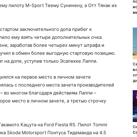
п
му пилоту M-Sport Теему Сунинену, а Отт Тянак из
и
м
 стартом заключительного допа прибег к
лило ему взять четыре дополнительных очка.
ени, заработав более четырех минут штрафа и
олучил в обмен более выгодную стартовую позицию.
ат на допе, уступив только Эсапекке Лаппи.
С
в
с
нялся на первое место в личном зачете
д
нялась с последнего места зачета производителей
 – во многом благодаря действиям Лаппи –
орое место в личном зачете, а третью строчку
акамото Кацута на Ford Fiesta R5. Пилот Tommi
Сн
ка Skoda Motorsport Понтуса Тидеманда на 4.5
С