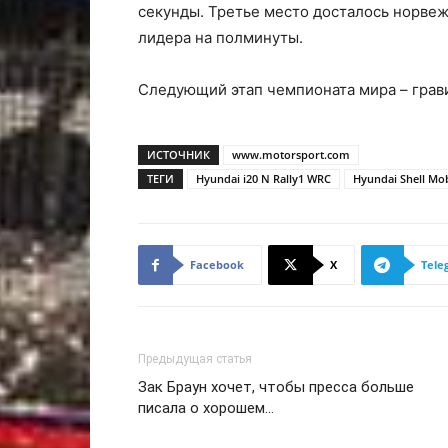
секунды. Третье место досталось норвеж
лидера на полминуты.
Следующий этап чемпионата мира – грави
ИСТОЧНИК
www.motorsport.com
ТЕГИ
Hyundai i20 N Rally1 WRC
Hyundai Shell Mo
Facebook
X
Tele
Предыдущая статья
Зак Браун хочет, чтобы пресса больше
писала о хорошем…