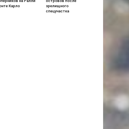
оперников на Ралли
островов после
онте Карло
зрелищного
спецучастка