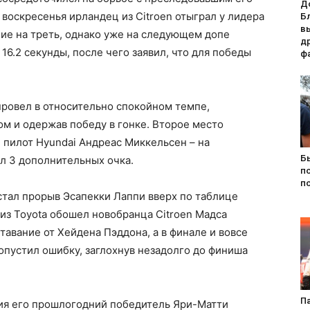
Д
воскресенья ирландец из Citroen отыграл у лидера
Б
в
ание на треть, однако уже на следующем допе
д
16.2 секунды, после чего заявил, что для победы
ф
ровел в относительно спокойном темпе,
м и одержав победу в гонке. Второе место
 пилот Hyundai Андреас Миккельсен – на
Б
л 3 дополнительных очка.
п
п
тал прорыв Эсапекки Лаппи вверх по таблице
 из Toyota обошел новобранца Citroen Мадса
тавание от Хейдена Пэддона, а в финале и вовсе
опустил ошибку, заглохнув незадолго до финиша
Па
ия его прошлогодний победитель Яри-Матти