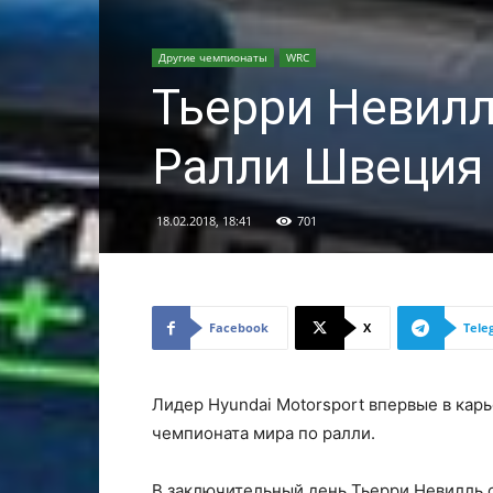
Другие чемпионаты
WRC
Тьерри Невилл
Ралли Швеция
18.02.2018, 18:41
701
Facebook
X
Tele
Лидер Hyundai Motorsport впервые в кар
чемпионата мира по ралли.
В заключительный день Тьерри Невилль 