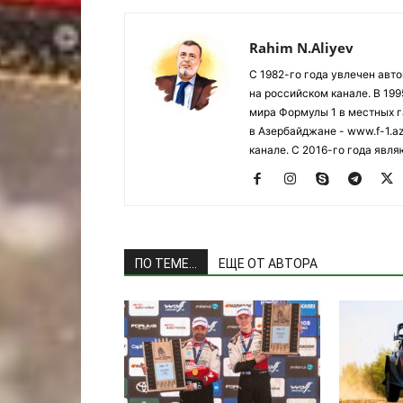
Rahim N.Aliyev
С 1982-го года увлечен авт
на российском канале. В 19
мира Формулы 1 в местных г
в Азербайджане - www.f-1.a
канале. С 2016-го года явл
ПО ТЕМЕ...
ЕЩЕ ОТ АВТОРА