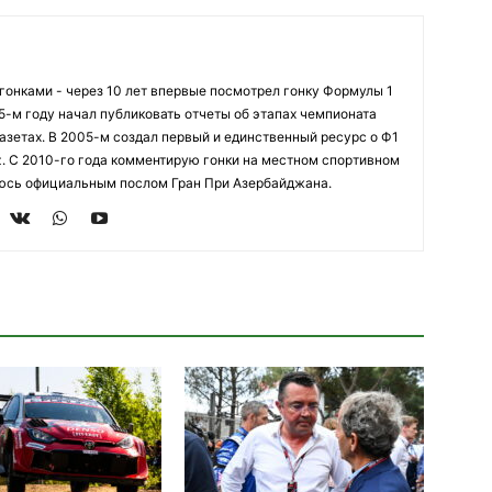
огонками - через 10 лет впервые посмотрел гонку Формулы 1
95-м году начал публиковать отчеты об этапах чемпионата
азетах. В 2005-м создал первый и единственный ресурс о Ф1
z. С 2010-го года комментирую гонки на местном спортивном
яюсь официальным послом Гран При Азербайджана.