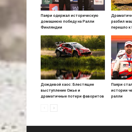
Паяри одержал историческую
Драматичн
домашнюю победу на Ралли
разбил ма
Финляндии
перешло к
Дождевой хаос: Блестящее
Паяри ста
выступление Ожье и
истории ч
драматичные потери фаворитов
ралли