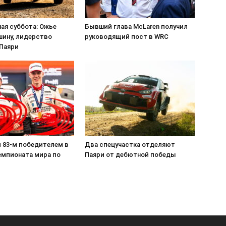
ая суббота: Ожье
Бывший глава McLaren получил
шину, лидерство
руководящий пост в WRC
 Паяри
л 83-м победителем в
Два спецучастка отделяют
емпионата мира по
Паяри от дебютной победы