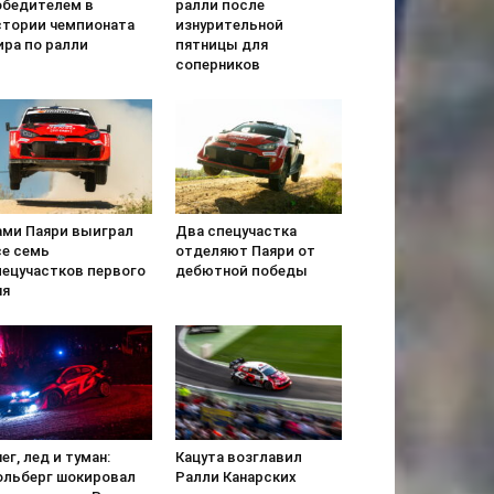
обедителем в
ралли после
стории чемпионата
изнурительной
ира по ралли
пятницы для
соперников
ами Паяри выиграл
Два спецучастка
се семь
отделяют Паяри от
пецучастков первого
дебютной победы
ня
ег, лед и туман:
Кацута возглавил
ольберг шокировал
Ралли Канарских