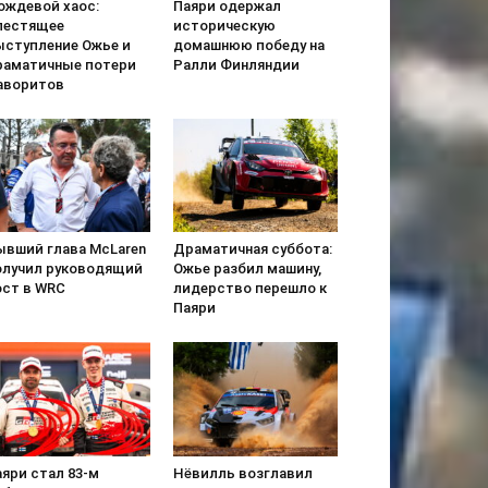
ождевой хаос:
Паяри одержал
лестящее
историческую
ыступление Ожье и
домашнюю победу на
раматичные потери
Ралли Финляндии
аворитов
ывший глава McLaren
Драматичная суббота:
олучил руководящий
Ожье разбил машину,
ост в WRC
лидерство перешло к
Паяри
яри стал 83-м
Нёвилль возглавил