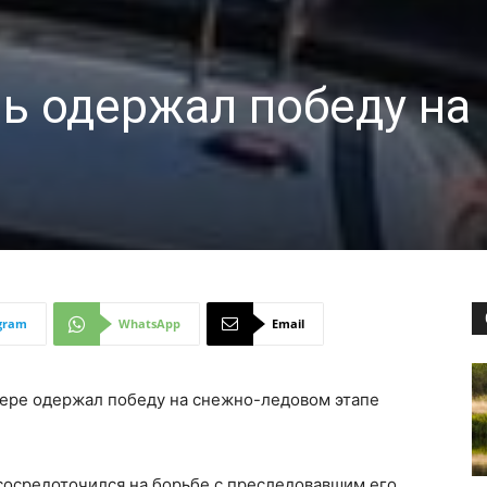
ь одержал победу на
gram
WhatsApp
Email
ьере одержал победу на снежно-ледовом этапе
сосредоточился на борьбе с преследовавшим его