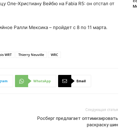
с
цу Оле-Христиану Вейбю на Fabia R5: он отстал от
М
йное Ралли Мексика – пройдет с 8 по 11 марта.
bis WRT
Thierry Neuville
WRC
gram
WhatsApp
Email
Следующая статья
Росберг предлагает оптимизировать
раскраску шин