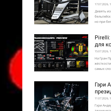
17.07.2026, 
Девять из
бельгийск
но при бег
Pirell
для к
15.07.2026, 
На Гран П
жёсткости
самых сло
Гэри 
прези
11.07.2026, 
Гэри Анде
техническ