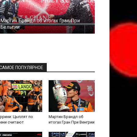
Мартин Брандл об итогах Гран При
Бельгии
САМОЕ ПОПУЛЯРНОЕ
ррини: Цыплят по
Мартин Брандл об
сени считают
итогах Гран При Венгрии