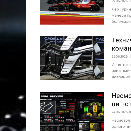
29.06.2026, 
Лео Турин
манере пр
болельщико
Техни
коман
26.06.2026, 
Девять из
или иные 
довольно 
Несмот
пит-с
24.06.2026, 
Несмотря н
одного пи