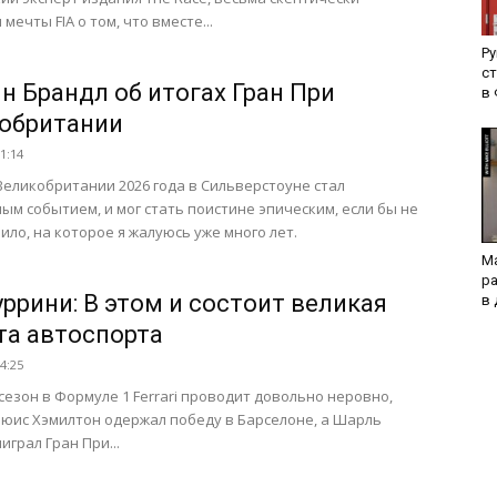
мечты FIA о том, что вместе...
Ру
с
н Брандл об итогах Гран При
в 
обритании
11:14
Великобритании 2026 года в Сильверстоуне стал
ым событием, и мог стать поистине эпическим, если бы не
ило, на которое я жалуюсь уже много лет.
Ма
ра
уррини: В этом и состоит великая
в 
та автоспорта
14:25
 сезон в Формуле 1 Ferrari проводит довольно неровно,
юис Хэмилтон одержал победу в Барселоне, а Шарль
играл Гран При...