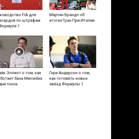
ководство FIA для
Мартин Брандл об
тюардов по штрафам
итогах Гран При Италии
Формуле 1
йк Эллиот о том, как
Гэри Андерсон о том,
ботает база Mercedes
как готовить новых
дни гонок
звёзд Формулы 1