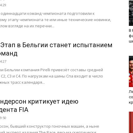
14:29
 одиннадцати команд чемпионата подготовили к
ому этапу чемпионата те или иные технические новинки,
лом взгляде на их перечни...
В 
ф
ши
i: Этап в Бельгии станет испытанием
оманд
14:27
ри Бельгии компания Pirelli привезёт составы средней
 С2, С3 и С4. По нагрузкам на шины Спа входит в число
жных трасс календаря...
Ле
со
Андерсон критикует идею
к
дента FIA
19:50
рсон, бывший конструктор гоночных машин, а ныне
ий эксперт издания The Race, весьма скептически