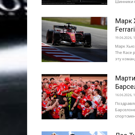
Шинники п
Марк 
Ferrari
19.06.2026, 
Марк Хьюз
The Race 
эту команд
Марти
Барсе
16.06.2026, 
Поздравля
Барселон
спортсмен