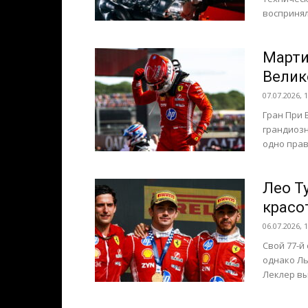
воспринял 
Марти
Велик
07.07.2026, 
Гран При 
грандиозн
одно прав
Лео Т
красо
06.07.2026, 
Свой 77-й
однако Ль
Леклер вы