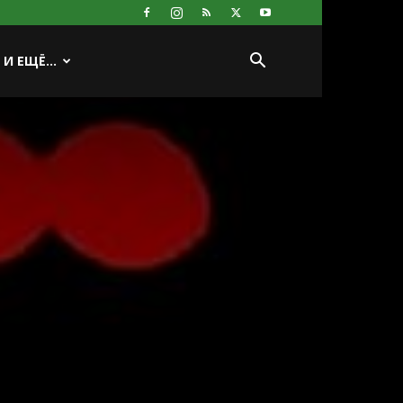
И ЕЩЁ…