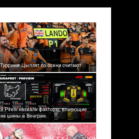
Туррини: Цыплят по осени считают
В Pirelli назвали факторы, влияющие
на шины в Венгрии