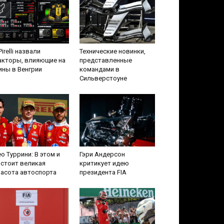
Pirelli назвали
Технические новинки,
акторы, влияющие на
представленные
ны в Венгрии
командами в
Сильверстоуне
о Туррини: В этом и
Гэри Андерсон
стоит великая
критикует идею
расота автоспорта
президента FIA