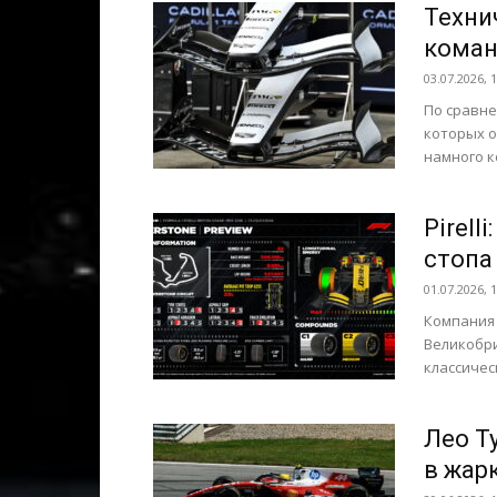
Техни
коман
03.07.2026, 
По сравне
которых о
намного к
Pirell
стопа
01.07.2026, 
Компания P
Великобри
классичес
Лео Т
в жар