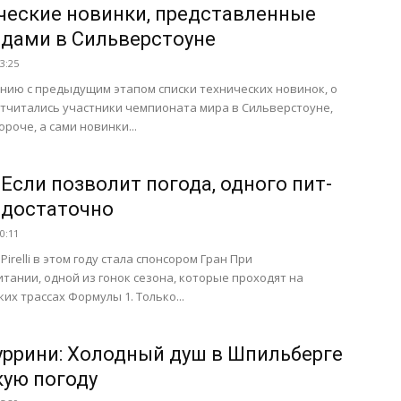
ческие новинки, представленные
дами в Сильверстоуне
13:25
нию с предыдущим этапом списки технических новинок, о
тчитались участники чемпионата мира в Сильверстоуне,
ороче, а сами новинки...
i: Если позволит погода, одного пит-
 достаточно
10:11
irelli в этом году стала спонсором Гран При
тании, одной из гонок сезона, которые проходят на
ких трассах Формулы 1. Только...
уррини: Холодный душ в Шпильберге
кую погоду