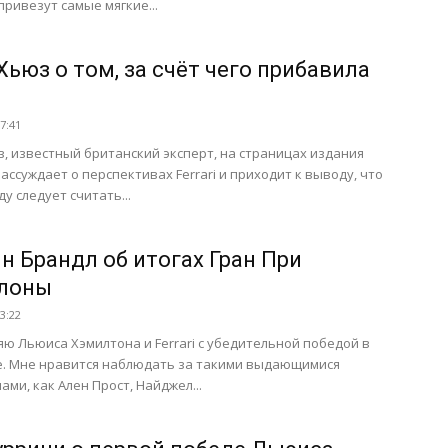
ривезут самые мягкие...
Хьюз о том, за счёт чего прибавила
17:41
, известный британский эксперт, на страницах издания
рассуждает о перспективах Ferrari и приходит к выводу, что
у следует считать...
н Брандл об итогах Гран При
лоны
13:22
ю Льюиса Хэмилтона и Ferrari с убедительной победой в
е. Мне нравится наблюдать за такими выдающимися
ами, как Ален Прост, Найджел...