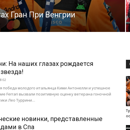
ах Гран При Венгрии
ни: На наших глазах рождается
 звезда!
08:02
 победа молодого итальянца Кими Антонелли и успешное
ие Ferrari вызвали позитивную оценку ветерана гоночной
тики Лео Туррини…
Ту
о
ческие новинки, представленные
дами в Спа