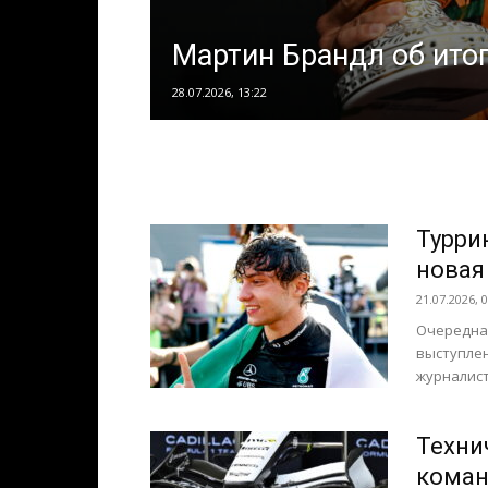
Мартин Брандл об итог
28.07.2026, 13:22
Турри
новая
21.07.2026, 
Очередная
выступлен
журналис
Техни
коман