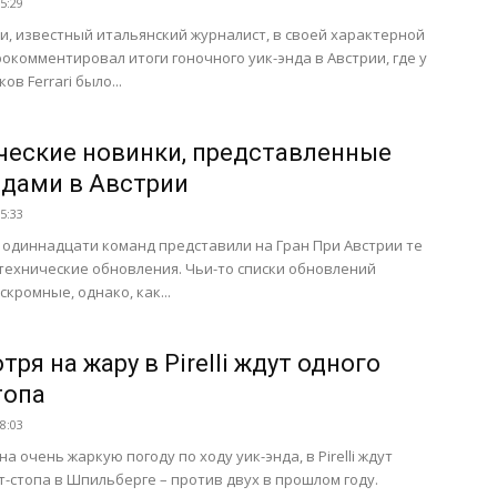
15:29
и, известный итальянский журналист, в своей характерной
окомментировал итоги гоночного уик-энда в Австрии, где у
в Ferrari было...
ческие новинки, представленные
дами в Австрии
15:33
 одиннадцати команд представили на Гран При Австрии те
технические обновления. Чьи-то списки обновлений
скромные, однако, как...
ря на жару в Pirelli ждут одного
топа
08:03
а очень жаркую погоду по ходу уик-энда, в Pirelli ждут
т-стопа в Шпильберге – против двух в прошлом году.