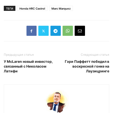
ТЕГИ
Honda HRC Castrol
Marc Marquez
Предыдущая статья
Следующая статья
У McLaren новый инвестор,
Гэри Паффетт победил в
связанный с Николасом
воскресной гонке на
Латифи
Лаузицринге