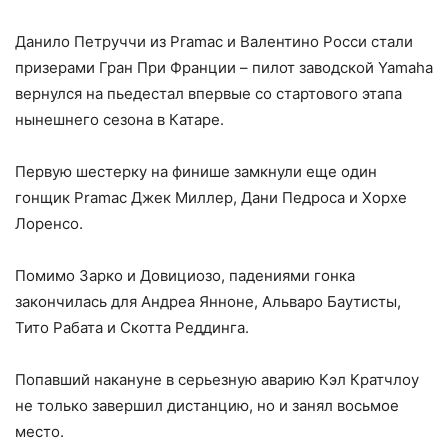
Данило Петруччи из Pramac и Валентино Росси стали
призерами Гран При Франции – пилот заводской Yamaha
вернулся на пьедестал впервые со стартового этапа
нынешнего сезона в Катаре.
Первую шестерку на финише замкнули еще один
гонщик Pramac Джек Миллер, Дани Педроса и Хорхе
Лоренсо.
Помимо Зарко и Довициозо, падениями гонка
закончилась для Андреа Янноне, Альваро Баутисты,
Тито Рабата и Скотта Реддинга.
Попавший накануне в серьезную аварию Кэл Кратчлоу
не только завершил дистанцию, но и занял восьмое
место.