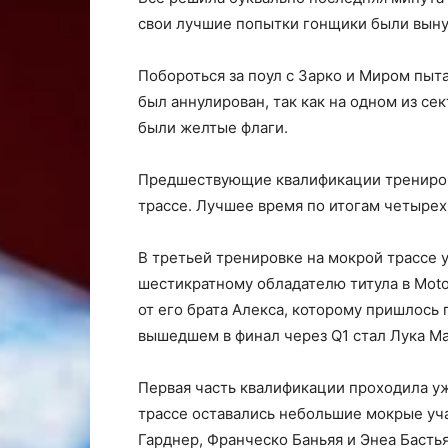
свои лучшие попытки гонщики были выну
Побороться за поул с Зарко и Миром пыта
был аннулирован, так как на одном из се
были желтые флаги.
Предшествующие квалификации трениров
трассе. Лучшее время по итогам четырех
В третьей тренировке на мокрой трассе 
шестикратному обладателю титула в Moto
от его брата Алекса, которому пришлось
вышедшем в финал через Q1 стал Лука М
Первая часть квалификации проходила уж
трассе оставались небольшие мокрые уча
Гарднер, Франческо Баньяя и Энеа Басть