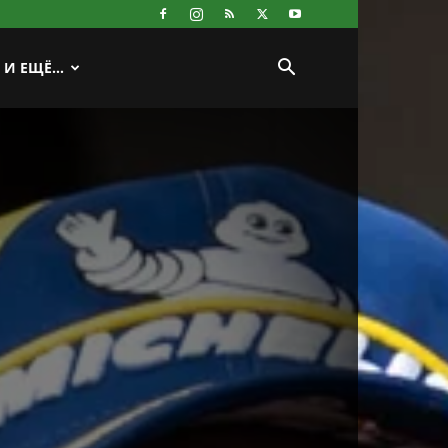
И ЕЩЁ…