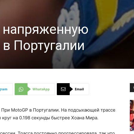
л напряженную
в Португалии
gram
WhatsApp
Email
н При MotoGP в Португалии. На подсыхающей трассе
 круг на 0.198 секунды быстрее Хоана Мира.
сессии. Трасса постоянно прогрессировала, так что