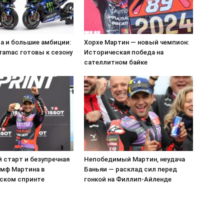
а и большие амбиции:
Хорхе Мартин — новый чемпион:
ramac готовы к сезону
Историческая победа на
сателлитном байке
 старт и безупречная
Непобедимый Мартин, неудача
умф Мартина в
Баньяи — расклад сил перед
ском спринте
гонкой на Филлип-Айленде