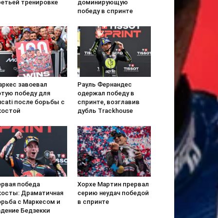
ретьей тренировке
доминирующую
победу в спринте
аркес завоевал
Рауль Фернандес
отую победу для
одержал победу в
cati после борьбы с
спринте, возглавив
костой
дубль Trackhouse
ервая победа
Хорхе Мартин прервал
косты: Драматичная
серию неудач победой
орьба с Маркесом и
в спринте
адение Бедзекки