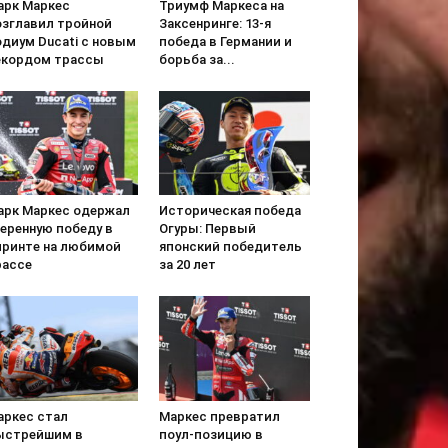
арк Маркес
Триумф Маркеса на
озглавил тройной
Заксенринге: 13-я
одиум Ducati с новым
победа в Германии и
екордом трассы
борьба за...
арк Маркес одержал
Историческая победа
веренную победу в
Огуры: Первый
принте на любимой
японский победитель
рассе
за 20 лет
аркес стал
Маркес превратил
ыстрейшим в
поул-позицию в