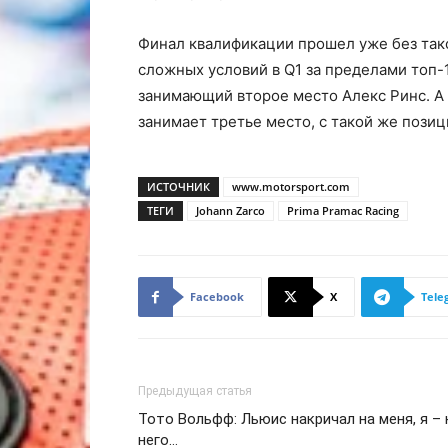
Финал квалификации прошел уже без тако
сложных условий в Q1 за пределами топ-
занимающий второе место Алекс Ринс. А 
занимает третье место, с такой же позиц
ИСТОЧНИК
www.motorsport.com
ТЕГИ
Johann Zarco
Prima Pramac Racing
Facebook
X
Tele
Предыдущая статья
Тото Вольфф: Льюис накричал на меня, я – 
него…