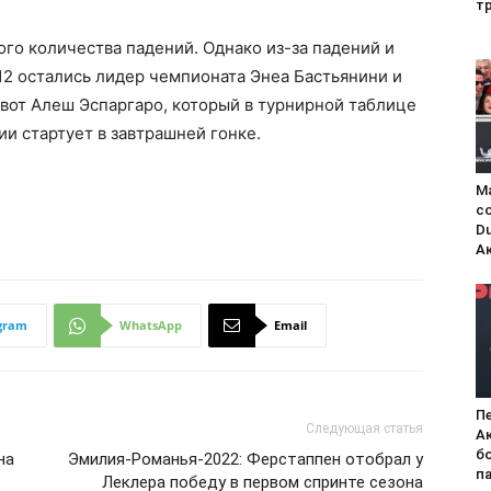
т
го количества падений. Однако из-за падений и
12 остались лидер чемпионата Энеа Бастьянини и
вот Алеш Эспаргаро, который в турнирной таблице
ии стартует в завтрашней гонке.
М
с
Du
А
gram
WhatsApp
Email
П
Следующая статья
А
б
на
Эмилия-Романья-2022: Ферстаппен отобрал у
п
Леклера победу в первом спринте сезона