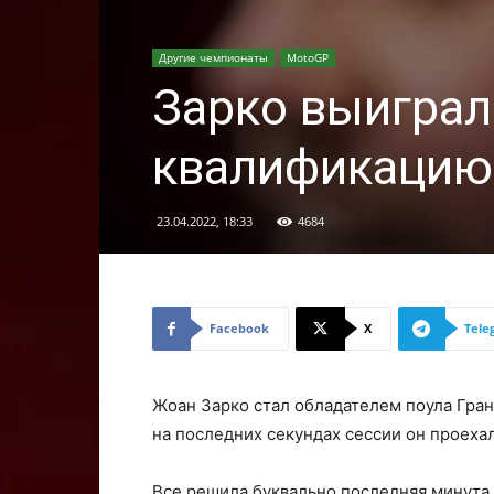
Другие чемпионаты
MotoGP
Зарко выигра
квалификацию 
23.04.2022, 18:33
4684
Facebook
X
Tele
Жоан Зарко стал обладателем поула Гра
на последних секундах сессии он проехал
Все решила буквально последняя минута 