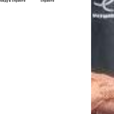
обеду в спринте
спринте