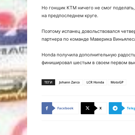
Но гонщик KTM ничего не смог поделать
на предпоследнем круге.
Поэтому испанец довольствовался четве
партнера по команде Маверика Виньялес
Honda получила дополнительную радость,
финишировал шестым в своем первом выс
ТЕГИ
Johann Zarco
LCR Honda
MotoGP
Facebook
X
Tele