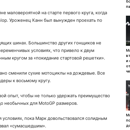
б
п
не маловероятной на старте первого круга, когда
nlop. Уроженец Канн был вынужден проехать по
дящих шинах. Большинство других гонщиков не
переменчивых условиях, что привело к двум
М
в
нным кругом за «покидание стартовой решетки».
и
о
ч
рано сменили сухие мотоциклы на дождевые. Все
идеры к восьмому кругу.
вой опыт, чтобы не только удержать преимущество
до необычных для MotoGP размеров.
М
 условиях, пока Марк довольствовался солидным
п
азвал «сумасшедшим».
д