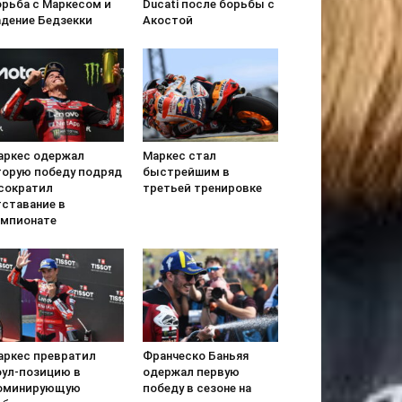
орьба с Маркесом и
Ducati после борьбы с
адение Бедзекки
Акостой
аркес одержал
Маркес стал
торую победу подряд
быстрейшим в
 сократил
третьей тренировке
тставание в
емпионате
аркес превратил
Франческо Баньяя
оул-позицию в
одержал первую
оминирующую
победу в сезоне на