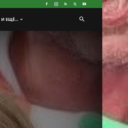
И ЕЩЁ…