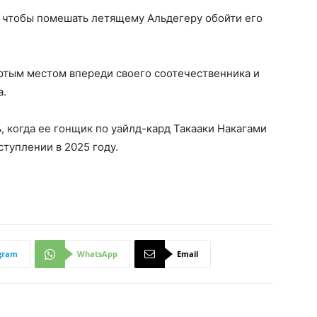
, чтобы помешать летящему Альдегеру обойти его
ртым местом впереди своего соотечественника и
а.
 когда ее гонщик по уайлд-кард Такааки Накагами
туплении в 2025 году.
gram
WhatsApp
Email