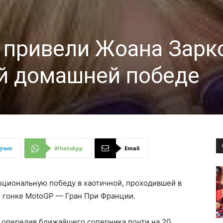
а привели Жоана Зарк
й домашней победе
gram
WhatsApp
Email
циональную победу в хаотичной, проходившей в
 гонке MotoGP — Гран При Франции.
, опередив ближайшего соперника почти на 20