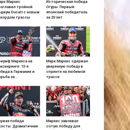
арк Маркес
Историческая победа
озглавил тройной
Огуры: Первый
одиум Ducati с новым
японский победитель
екордом трассы
за 20 лет
риумф Маркеса на
Марк Маркес одержал
ксенринге: 13-я
уверенную победу в
беда в Германии и
спринте на любимой
рьба за...
трассе
ервая победа
Маркес завоевал
косты: Драматичная
сотую победу для