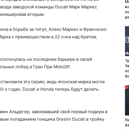
М
звезда заводской команды Ducati Марк Маркес
в
п
финишировав вторым.
р
на в борьбе за титул, Алекс Маркес и Франческо
Марка с преимуществом в 22 очка над братом,
 споткнулась на последнем барьере в своей
Т
За
ельных побед в Гран При MotoGP.
по
бо
становила эту серию, ведь японская марка могла
0-х годах. Ducati и Honda теперь будут делить
ин Альдегер, завоевавший свой первый подиум в
вым попаданием гонщика Gresini Ducati в тройку
П
А