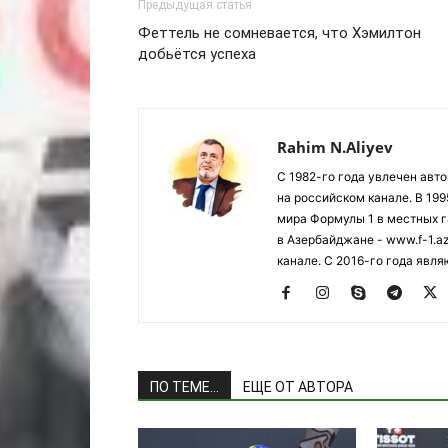
Предыдущая статья
Феттель не сомневается, что Хэмилтон
добьётся успеха
Rahim N.Aliyev
С 1982-го года увлечен авт
на российском канале. В 19
мира Формулы 1 в местных г
в Азербайджане - www.f-1.a
канале. С 2016-го года явл
ПО ТЕМЕ...
ЕЩЕ ОТ АВТОРА