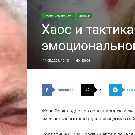
Другие чемпионаты
MotoGP
Хаос и тактик
эмоционально
11.05.2025, 17:43
13993
Facebook
X
Tele
Жоан Зарко одержал сенсационную и эмо
смешанных погодных условиях домашней
Пока гонщик LCR Honda мчался к победе