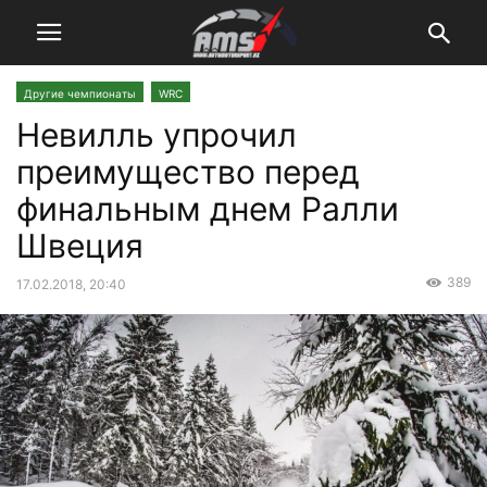
Другие чемпионаты
WRC
Невилль упрочил
преимущество перед
финальным днем Ралли
Швеция
389
17.02.2018, 20:40