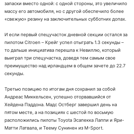
запаски вместо одной: с одной стороны, это увеличило
массу его автомобиля, но с другой обеспечило более
«свежую» резину на заключительных субботних допах.
И если первый спецучасток дневной секции остался за
пилотом Citroen – Крейг успел отыграть 1.3 секунды –
то дальше инициатива перешла к Невиллю, который
выиграл три спецучастка, доведя тем самым свое
преимущество над ирландцем в общем зачете до 22.7
секунды.
Третью позицию по итогам дня сохранил за собой
Андреас Миккельсен, успешно оторвавшийся от
Хейдена Пэддона. Мадс Остберг завершил день на
пятом месте, а на позициях с шестой по восьмую
расположились пилоты Toyota Эсапекка Лаппи и Яри-
Матти Латвала, и Теему Сунинен из M-Sport.