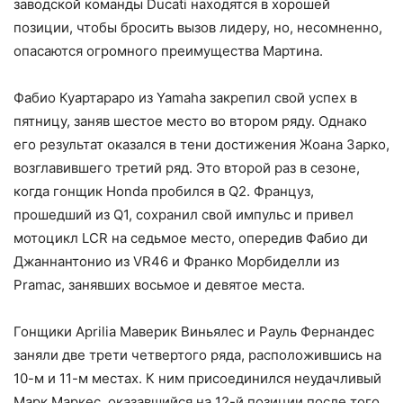
заводской команды Ducati находятся в хорошей
позиции, чтобы бросить вызов лидеру, но, несомненно,
опасаются огромного преимущества Мартина.
Фабио Куартараро из Yamaha закрепил свой успех в
пятницу, заняв шестое место во втором ряду. Однако
его результат оказался в тени достижения Жоана Зарко,
возглавившего третий ряд. Это второй раз в сезоне,
когда гонщик Honda пробился в Q2. Француз,
прошедший из Q1, сохранил свой импульс и привел
мотоцикл LCR на седьмое место, опередив Фабио ди
Джаннантонио из VR46 и Франко Морбиделли из
Pramac, занявших восьмое и девятое места.
Гонщики Aprilia Маверик Виньялес и Рауль Фернандес
заняли две трети четвертого ряда, расположившись на
10-м и 11-м местах. К ним присоединился неудачливый
Марк Маркес, оказавшийся на 12-й позиции после того,