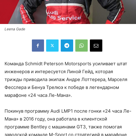
Leena Gade
Команда Schmidt Peterson Motorsports усиливает штат
инженеров и интересуется Линой Гейд, которая
трижды приводила экипаж Андре Лоттерера, Марселя
Фесслера и Бенуа Трелюэ к победе в легендарном
марафоне «24 часа Ле-Мана».
Покинув программу Audi LMP1 после гонки «24 часа Ле-
Мана» в 2016 году, она работала в клиентской
программе Bentley с машинами GT3, также помогая
заводской команде M-Sport со стратегией в марафоне