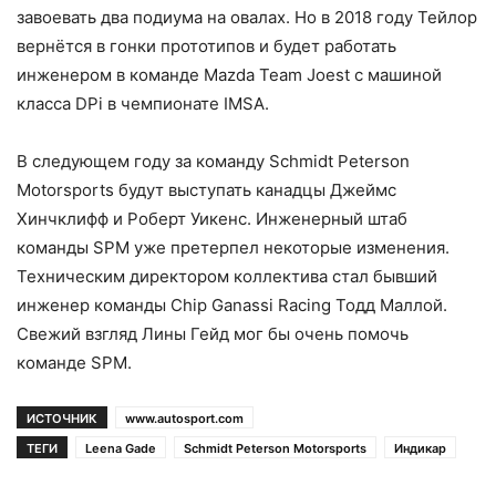
завоевать два подиума на овалах. Но в 2018 году Тейлор
вернётся в гонки прототипов и будет работать
инженером в команде Mazda Team Joest с машиной
класса DPi в чемпионате IMSA.
В следующем году за команду Schmidt Peterson
Motorsports будут выступать канадцы Джеймс
Хинчклифф и Роберт Уикенс. Инженерный штаб
команды SPM уже претерпел некоторые изменения.
Техническим директором коллектива стал бывший
инженер команды Chip Ganassi Racing Тодд Маллой.
Свежий взгляд Лины Гейд мог бы очень помочь
команде SPM.
ИСТОЧНИК
www.autosport.com
ТЕГИ
Leena Gade
Schmidt Peterson Motorsports
Индикар