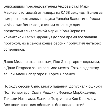
Ближайшим преследователем Андреа стал Марк
Маркес, отставший от лидера на 0.168 секунды. Вслед за
ним расположились гонщики Yamaha Валентино Росси
и Маверик Виньялес, а пятым стал еще один
представитель японской марки Жоан Зарко из
клиентской Tech3. Француз долгое время возглавлял
протокол, но в самом конце сессии пропустил четырех
соперников.
Джек Миллер стал шестым, Пол Эспаргаро – седьмым,
а Дани Педроса занял восьмое место. Также в десятку
вошли Алеш Эспаргаро и Хорхе Лоренсо.
По ходу сессии было много падений: допускали ошибки
Пол Эспаргаро, Скотт Реддинг, Франко Морбиделли,
Такааки Накагами, Данило Петруччи и Кэл Кратчлоу.
Все происшествия обошлись без последствий.