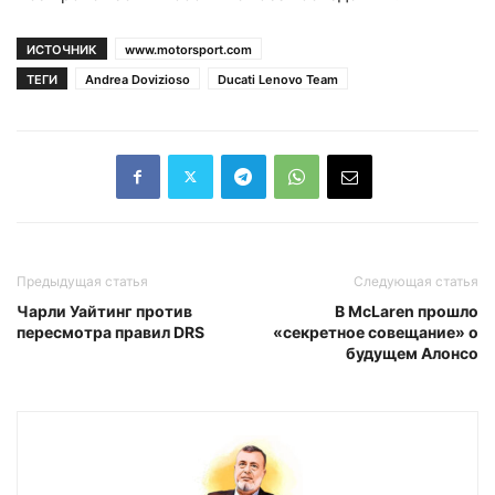
ИСТОЧНИК
www.motorsport.com
ТЕГИ
Andrea Dovizioso
Ducati Lenovo Team
Предыдущая статья
Следующая статья
Чарли Уайтинг против
В McLaren прошло
пересмотра правил DRS
«секретное совещание» о
будущем Алонсо