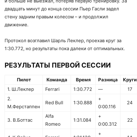
и больше не выезжал, потеряв первую тренировку. За
двадцать минут до конца сессии Пьер Гасли задел
стену задним правым колесом – и продолжил
движение.
Протокол возглавил Шарль Леклер, проехав круг за
1:30.772, но результаты пока далеки от оптимальных.
РЕЗУЛЬТАТЫ ПЕРВОЙ СЕССИИ
Пилот
Команда
Время
Разница
Круги
1. Ш.Леклер
Ferrari
1:30.772
—
17
2.
+
Red Bull
1:30.888
24
М.Ферстаппен
0:00.116
Alfa
+
3. В.Боттас
1:31.084
22
Romeo
0:00.312
+