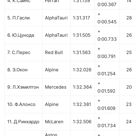
4. К.Сайнс
Ferrari
1:31.139
14
0:00.367
+
5. П.Гасли
AlphaTauri
1:31.317
28
0:00.545
+
6. Ю.Цунода
AlphaTauri
1:31.505
26
0:00.733
+
7. C.Перес
Red Bull
1:31.563
25
0:00.791
+
8. Э.Окон
Alpine
1:32.026
26
0:01.254
+
9. Л.Хэмилтон
Mercedes
1:32.364
20
0:01.592
+
10. Ф.Алонсо
Alpine
1:32.381
23
0:01.609
+
11. Д.Риккардо
McLaren
1:32.506
24
0:01.734
Aston
+