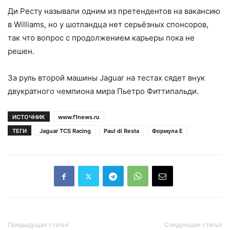
Ди Ресту называли одним из претендентов на вакансию
в Williams, но у шотландца нет серьёзных спонсоров,
так что вопрос с продолжением карьеры пока не
решен.
За руль второй машины Jaguar на тестах сядет внук
двукратного чемпиона мира Пьетро Фиттипальди.
ИСТОЧНИК
www.f1news.ru
ТЕГИ
Jaguar TCS Racing
Paul di Resta
Формула Е
Предыдущая статья
Следующая статья