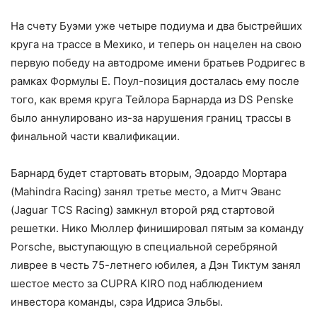
На счету Буэми уже четыре подиума и два быстрейших
круга на трассе в Мехико, и теперь он нацелен на свою
первую победу на автодроме имени братьев Родригес в
рамках Формулы Е. Поул-позиция досталась ему после
того, как время круга Тейлора Барнарда из DS Penske
было аннулировано из-за нарушения границ трассы в
финальной части квалификации.
Барнард будет стартовать вторым, Эдоардо Мортара
(Mahindra Racing) занял третье место, а Митч Эванс
(Jaguar TCS Racing) замкнул второй ряд стартовой
решетки. Нико Мюллер финишировал пятым за команду
Porsche, выступающую в специальной серебряной
ливрее в честь 75-летнего юбилея, а Дэн Тиктум занял
шестое место за CUPRA KIRO под наблюдением
инвестора команды, сэра Идриса Эльбы.