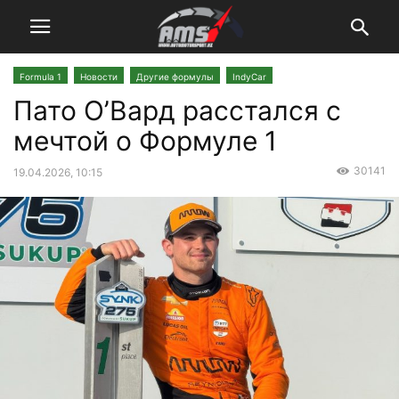
Formula 1
Новости
Другие формулы
IndyCar
Пато О’Вард расстался с
мечтой о Формуле 1
30141
19.04.2026, 10:15