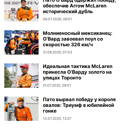
Пато О’Вард одержал победу,
обеспечив Arrow McLaren
исторический дубль
06.07.2026, 08:01
Молниеносный мексиканец:
О’Вард завоевал поул со
скоростью 326 км/ч
31.08.2025, 07:03
Идеальная тактика McLaren
принесла О’Варду золото на
улицах Торонто
21.07.2025, 08:01
Пато вырвал победу у короля
овалов: Триумф в юбилейной
гонке
13.07.2025, 13:27