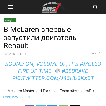
и ещё…
В McLaren впервые
запустили двигатель
Renault
404
16.02.2018, 17:15
SOUND ON, VOLUME UP, IT'S
#MCL33
FIRE UP TIME.
#BEBRAVE
PIC.TWITTER.COM/J46HU3KX6T
— McLaren Mastercard Formula 1 Team (@McLarenF1)
February 16, 2018