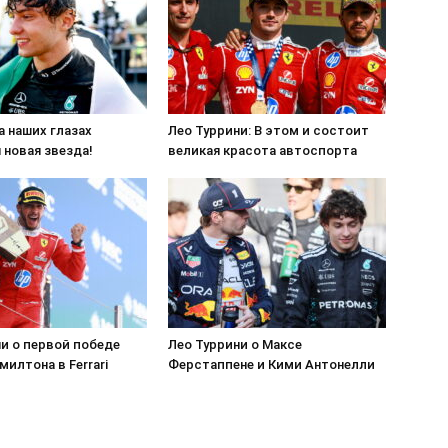
а наших глазах
Лео Туррини: В этом и состоит
 новая звезда!
великая красота автоспорта
и о первой победе
Лео Туррини о Максе
илтона в Ferrari
Ферстаппене и Кими Антонелли