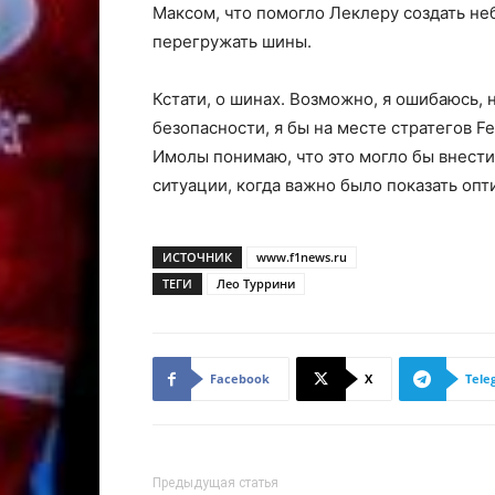
Максом, что помогло Леклеру создать не
перегружать шины.
Кстати, о шинах. Возможно, я ошибаюсь, 
безопасности, я бы на месте стратегов Fe
Имолы понимаю, что это могло бы внести
ситуации, когда важно было показать опт
ИСТОЧНИК
www.f1news.ru
ТЕГИ
Лео Туррини
Facebook
X
Tele
Предыдущая статья