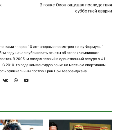
к
В гонке Окон ощущал последствия
субботней аварии
огонками - через 10 лет впервые посмотрел гонку Формулы 1
95-м году начал публиковать отчеты об этапах чемпионата
азетах. В 2005-м создал первый и единственный ресурс о Ф1
z. С 2010-го года комментирую гонки на местном спортивном
яюсь официальным послом Гран При Азербайджана.