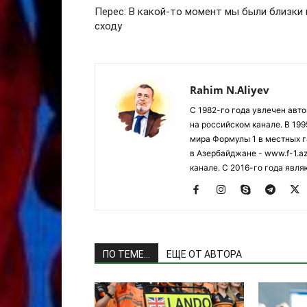
Перес: В какой-то момент мы были близки 
сходу
Rahim N.Aliyev
С 1982-го года увлечен авт
на российском канале. В 19
мира Формулы 1 в местных г
в Азербайджане - www.f-1.a
канале. С 2016-го года явл
ПО ТЕМЕ...
ЕЩЕ ОТ АВТОРА