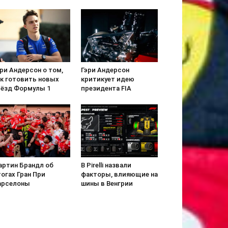
ри Андерсон о том,
Гэри Андерсон
ак готовить новых
критикует идею
вёзд Формулы 1
президента FIA
артин Брандл об
В Pirelli назвали
огах Гран При
факторы, влияющие на
арселоны
шины в Венгрии