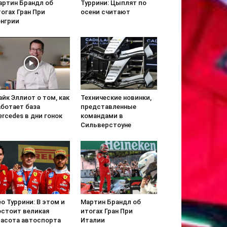
артин Брандл об
Туррини: Цыплят по
огах Гран При
осени считают
енгрии
йк Эллиот о том, как
Технические новинки,
аботает база
представленные
rcedes в дни гонок
командами в
Сильверстоуне
о Туррини: В этом и
Мартин Брандл об
остоит великая
итогах Гран При
расота автоспорта
Италии