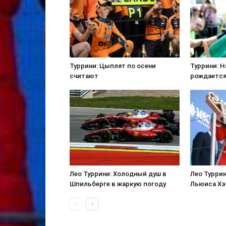
Туррини: Цыплят по осени
Туррини: Н
считают
рождается
Лео Туррини: Холодный душ в
Лео Туррин
Шпильберге в жаркую погоду
Льюиса Хэм