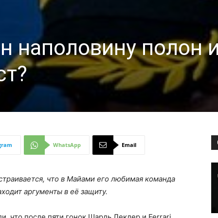
ан наполовину полон 
ст?
gram
WhatsApp
Email
страивается, что в Майами его любимая команда
находит аргументы в её защиту.
и, что после пяти гонок Шарль Леклер и Ferrari