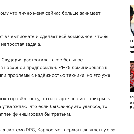
отому что лично меня сейчас больше занимает
ует в чемпионате и сделает всё возможное, чтобы
Гэ
ь непростая задача.
к
з
то Скудерия растратила такое большое
из неверной предпосылки. F1-75 доминировала в
были проблемы с надёжностью техники, но это уже
М
охо провёл гонку, но на старте не смог прикрыть
ит
 утверждаю, что если бы Сайнсу это удалось, то
Б
таппен финишировал бы третьим.
ала система DRS, Карлос мог держаться вплотную за