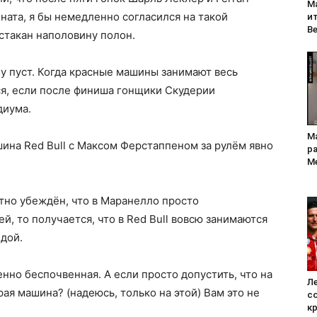
М
ната, я бы немедленно согласился на такой
ит
В
 стакан наполовину полон.
ну пуст. Когда красные машины занимают весь
ся, если после финиша гонщики Скудерии
диума.
Ма
ина Red Bull с Максом Ферстаппеном за рулём явно
р
Me
ютно убеждён, что в Маранелло просто
й, то получается, что в Red Bull вовсю занимаются
ндой.
енно беспочвенная. А если просто допустить, что на
Ле
рая машина? (надеюсь, только на этой) Вам это не
с
к