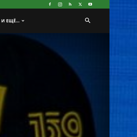
И ЕЩЁ…