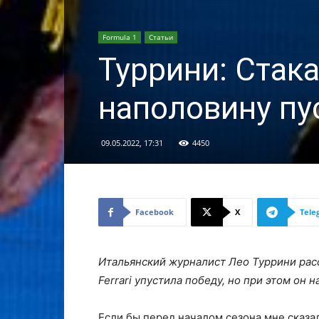
Formula 1
Статьи
Туррини: Стак
наполовину пу
09.05.2022, 17:31
4450
Facebook
X
Tele
Итальянский журналист Лео Туррини рас
Ferrari упустила победу, но при этом он 
Если бы перед началом сезона мне сказал