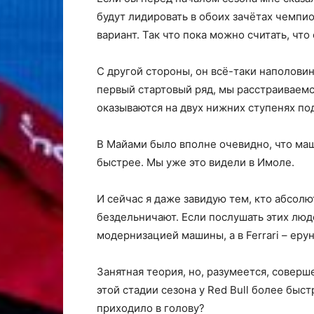
будут лидировать в обоих зачётах чемпио
вариант. Так что пока можно считать, что
С другой стороны, он всё-таки наполови
первый стартовый ряд, мы расстраиваем
оказываются на двух нижних ступенях по
В Майами было вполне очевидно, что маш
быстрее. Мы уже это видели в Имоле.
И сейчас я даже завидую тем, кто абсол
бездельничают. Если послушать этих люде
модернизацией машины, а в Ferrari – еру
Занятная теория, но, разумеется, соверш
этой стадии сезона у Red Bull более быст
приходило в голову?