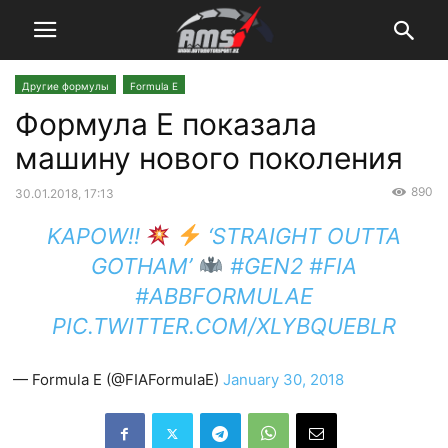
Другие формулы
Formula E
Формула Е показала
машину нового поколения
890
30.01.2018, 17:13
KAPOW!!
‘STRAIGHT OUTTA
GOTHAM’
#GEN2
#FIA
#ABBFORMULAE
PIC.TWITTER.COM/XLYBQUEBLR
— Formula E (@FIAFormulaE)
January 30, 2018