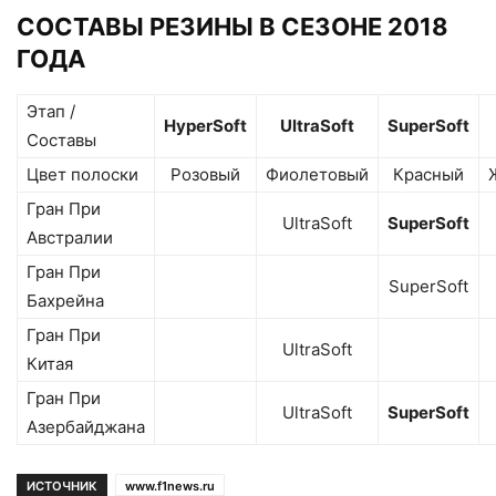
СОСТАВЫ РЕЗИНЫ В СЕЗОНЕ 2018
ГОДА
Этап /
HyperSoft
UltraSoft
SuperSoft
Составы
Цвет полоски
Розовый
Фиолетовый
Красный
Гран При
UltraSoft
SuperSoft
Австралии
Гран При
SuperSoft
Бахрейна
Гран При
UltraSoft
Китая
Гран При
UltraSoft
SuperSoft
Азербайджана
ИСТОЧНИК
www.f1news.ru