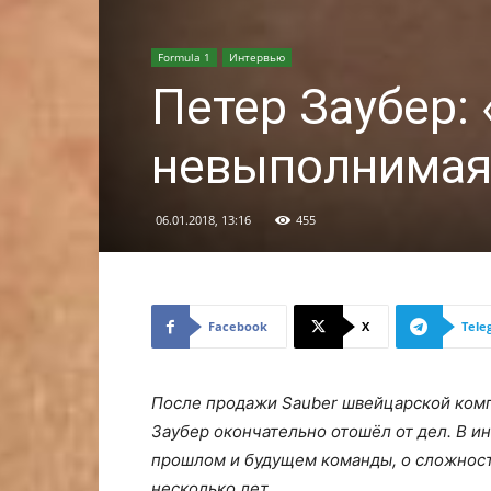
Formula 1
Интервью
Петер Заубер:
невыполнимая
06.01.2018, 13:16
455
Facebook
X
Tele
После продажи Sauber швейцарской ком
Заубер окончательно отошёл от дел. В и
прошлом и будущем команды, о сложностя
несколько лет.