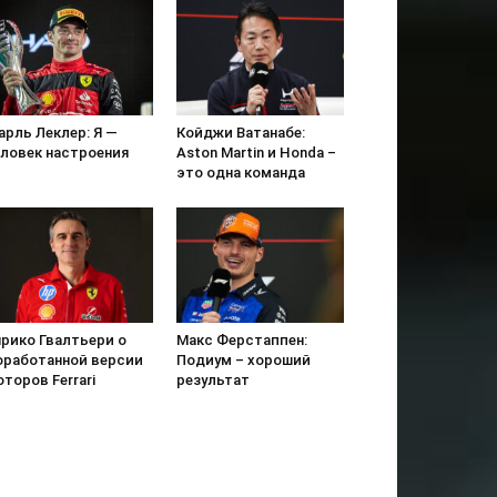
арль Леклер: Я —
Койджи Ватанабе:
еловек настроения
Aston Martin и Honda –
это одна команда
нрико Гвалтьери о
Макс Ферстаппен:
оработанной версии
Подиум – хороший
торов Ferrari
результат