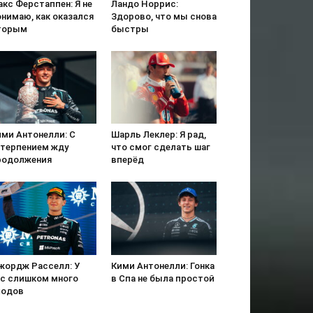
кс Ферстаппен: Я не
Ландо Норрис:
онимаю, как оказался
Здорово, что мы снова
торым
быстры
ими Антонелли: С
Шарль Леклер: Я рад,
етерпением жду
что смог сделать шаг
родолжения
вперёд
жордж Расселл: У
Кими Антонелли: Гонка
ас слишком много
в Спа не была простой
ходов