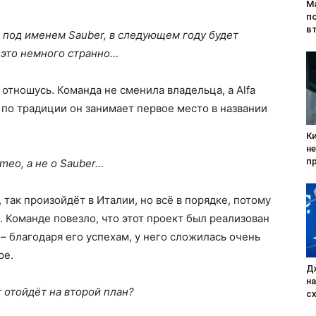
Ма
п
в
 под именем Sauber, в следующем году будет
с это немного странно…
 отношусь. Команда не сменила владельца, а Alfa
 по традиции он занимает первое место в названии
К
н
п
meo, а не о Sauber…
 так произойдёт в Италии, но всё в порядке, потому
. Команде повезло, что этот проект был реализован
– благодаря его успехам, у него сложилась очень
ре.
Д
н
r отойдёт на второй план?
с