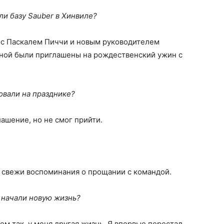
ли базу Sauber в Хинвиле?
я с Паскалем Пиччи и новым руководителем
ной были приглашены на рождественский ужин с
овали на празднике?
лашение, но не смог прийти.
свежи воспоминания о прощании с командой.
 начали новую жизнь?
м так, у меня другая жизнь. Я впервые перестал