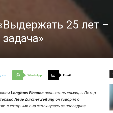
 «Выдержать 25 лет –
 задача»
gram
WhatsApp
Email
пании
Longbow Finance
основатель команды Петер
нтервью
Neue Zürcher Zeitung
он говорил о
х, с которыми она столкнулась за последние