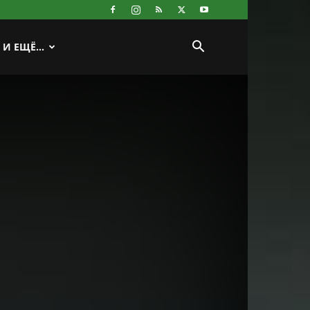
И ЕЩЁ…