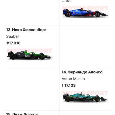
США
13. Нико Хюлкенберг
Sauber
1:17.016
14. Фернандо Алонсо
Aston Martin
1:17.103
15. Лиам Лоусон