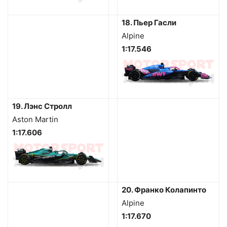
18. Пьер Гасли
Alpine
1:17.546
19. Лэнс Стролл
Aston Martin
1:17.606
20. Франко Колапинто
Alpine
1:17.670