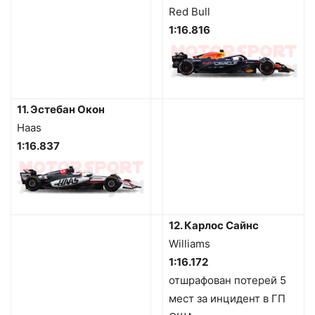
Red Bull
1:16.816
11. Эстебан Окон
Haas
1:16.837
12. Карлос Сайнс
Williams
1:16.172
отшрафован потерей 5
мест за инцидент в ГП