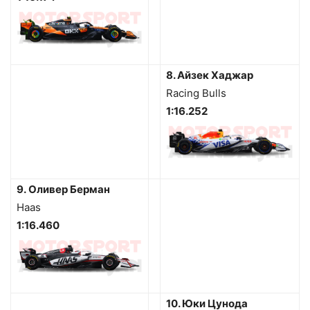
8. Айзек Хаджар
Racing Bulls
1:16.252
9.
Оливер Берман
Haas
1:16.460
10. Юки Цунода