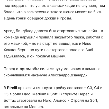
подтвердить, что успех в квалификации не случаен, тем
более, что в воскресенье такого шанса может не быть –
в день гонки обещают дожди и грозы.
Арвид Линдблад должен был стартовать с пит-лейн – в
команде нарушили правила закрытого парка, работая с
его машиной, – но на старт не вышел, как и Нико
Хюлкенберг – по пути на стартовое поле его Audi
задымилась, и он покинул машину.
Перед стартом объявили минуту молчания в память о
скончавшемся накануне Алессандро Дзанарди.
В
Pirelli
привезли «мягкую» тройку составов – С3, С4 и
C5 в роли Hard, Medium и Soft. В спринте Перес и
Боттас стартовали на Hard, Алонсо и Стролл на Soft,
остальные на Medium.