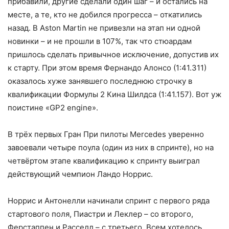
прибавили, другие сделали один шаг – и остались на
месте, а те, кто не добился прогресса – откатились
назад. В Aston Martin не привезли на этап ни одной
новинки – и не прошли в 107%, так что стюардам
пришлось сделать привычное исключение, допустив их
к старту. При этом время Фернандо Алонсо (1:41.311)
оказалось хуже занявшего последнюю строчку в
квалификации Формулы 2 Кина Шилдса (1:41.157). Вот уж
поистине «GP2 engine».
В трёх первых Гран При пилоты Mercedes уверенно
завоевали четыре поула (один из них в спринте), но на
четвёртом этапе квалификацию к спринту выиграл
действующий чемпион Ландо Норрис.
Норрис и Антонелли начинали спринт с первого ряда
стартового поля, Пиастри и Леклер – со второго,
Ферстаппен и Расселл – с третьего. Всем хотелось