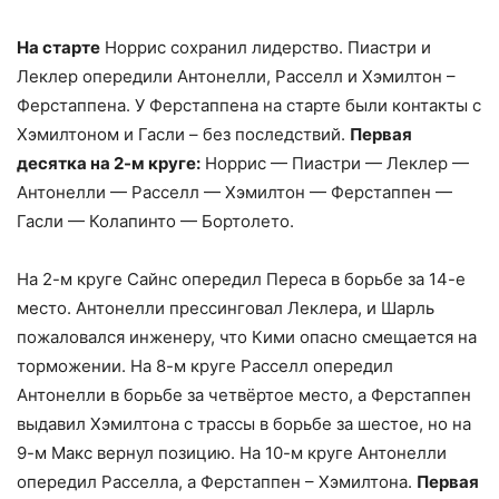
На старте
Норрис сохранил лидерство. Пиастри и
Леклер опередили Антонелли, Расселл и Хэмилтон –
Ферстаппена. У Ферстаппена на старте были контакты с
Хэмилтоном и Гасли – без последствий.
Первая
десятка на 2-м круге:
Норрис — Пиастри — Леклер —
Антонелли — Расселл — Хэмилтон — Ферстаппен —
Гасли — Колапинто — Бортолето.
На 2-м круге Сайнс опередил Переса в борьбе за 14-е
место. Антонелли прессинговал Леклера, и Шарль
пожаловался инженеру, что Кими опасно смещается на
торможении. На 8-м круге Расселл опередил
Антонелли в борьбе за четвёртое место, а Ферстаппен
выдавил Хэмилтона с трассы в борьбе за шестое, но на
9-м Макс вернул позицию. На 10-м круге Антонелли
опередил Расселла, а Ферстаппен – Хэмилтона.
Первая