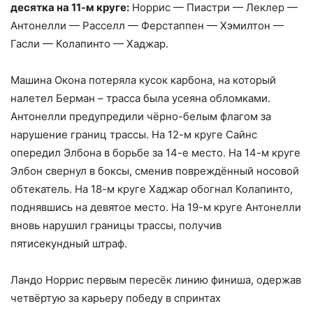
десятка на 11-м круге:
Норрис — Пиастри — Леклер —
Антонелли — Расселл — Ферстаппен — Хэмилтон —
Гасли — Колапинто — Хаджар.
Машина Окона потеряла кусок карбона, на который
налетел Берман – трасса была усеяна обломками.
Антонелли предупредили чёрно-белым флагом за
нарушение границ трассы. На 12-м круге Сайнс
опередил Элбона в борьбе за 14-е место. На 14-м круге
Элбон свернул в боксы, сменив повреждённый носовой
обтекатель. На 18-м круге Хаджар обогнал Колапинто,
поднявшись на девятое место. На 19-м круге Антонелли
вновь нарушил границы трассы, получив
пятисекундный штраф.
Ландо Норрис первым пересёк линию финиша, одержав
четвёртую за карьеру победу в спринтах