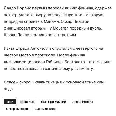
Ландо Норрис первым пересёк линию финиша, одержав
четвёртую за карьеру победу в спринтах – и вторую
подряд на спринте в Майами. Оскар Пиастри
финишировал вторым – у McLaren победный дубль.
Шарль Леклер финишировал третьим.
Из-за штрафа Антонелли опустился с четвёртого на
шестое место в протоколе. После финиша
дисквалифицировали Габриэля Бортолето – его машина
не соответствовала техническому регламенту.
Совсем скоро – квалификация к основной гонке уик-
энда.
ТЕГИ
sprint race
Гран При Майами
Ландо Норрис
Оскар Пиастри
Шарль Леклер