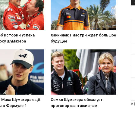
об истории успеха
Хаккинен: Пиастри ждёт большое
эпоху Шумахера
будущее
У Мика Шумахера ещё
Семья Шумахера обжалует
«
ы в Формуле 1
приговор шантажистам