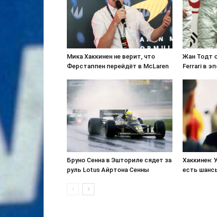
Мика Хаккинен не верит, что
Жан Тодт 
Ферстаппен перейдёт в McLaren
Ferrari в 
Бруно Сенна в Эшториле сядет за
Хаккинен: 
руль Lotus Айртона Сенны
есть шанс