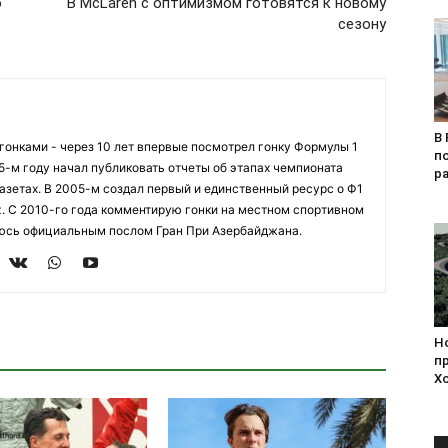
о
В McLaren с оптимизмом готовятся к новому
сезону
В 
огонками - через 10 лет впервые посмотрел гонку Формулы 1
п
95-м году начал публиковать отчеты об этапах чемпионата
р
азетах. В 2005-м создал первый и единственный ресурс о Ф1
z. С 2010-го года комментирую гонки на местном спортивном
яюсь официальным послом Гран При Азербайджана.
Н
п
Х