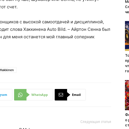
М
тот счет.
С
ч
гонщиков с высокой самоотдачей и дисциплиной,
дит слова Хаккинена Auto Bild. – Айртон Сенна был
н для меня останется мой главный соперник
Т
п
чт
 Hakkinen
г
gram
WhatsApp
Email
Ф
о
Следующая статья
с