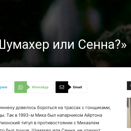
Шумахер или Сенна?»
gram
WhatsApp
Email
иннену довелось бороться на трассах с гонщиками,
ды. Так в 1993-м Мика был напарником Айртона
мпионский титул в противостоянии с Михаэлем
то был лучше, Шумахер или Сенна, не утихнут