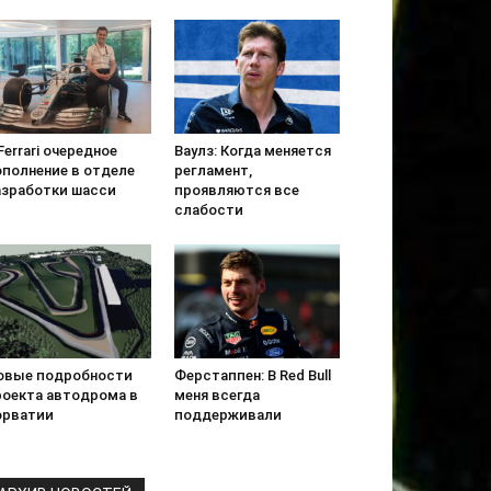
Ferrari очередное
Ваулз: Когда меняется
ополнение в отделе
регламент,
азработки шасси
проявляются все
слабости
овые подробности
Ферстаппен: В Red Bull
роекта автодрома в
меня всегда
орватии
поддерживали