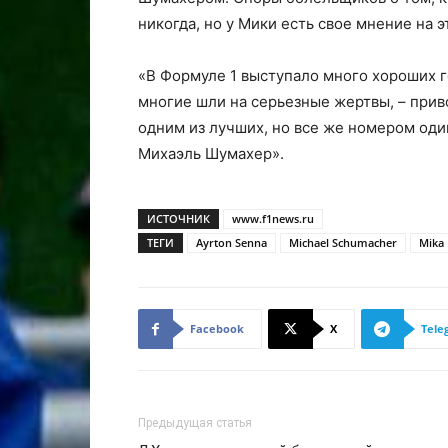
никогда, но у Мики есть свое мнение на э
«В Формуле 1 выступало много хороших 
многие шли на серьезные жертвы, – приво
одним из лучших, но все же номером оди
Михаэль Шумахер».
ИСТОЧНИК
www.f1news.ru
ТЕГИ
Ayrton Senna
Michael Schumacher
Mika
Facebook
X
Tele
Предыдущая статья