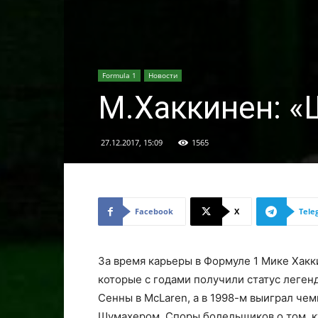
Formula 1
Новости
М.Хаккинен: «
27.12.2017, 15:09
1565
Facebook
X
Tele
За время карьеры в Формуле 1 Мике Хакк
которые с годами получили статус леген
Сенны в McLaren, а в 1998-м выиграл че
Шумахером. Споры болельщиков о том, к