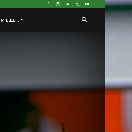
И ЕЩЁ…