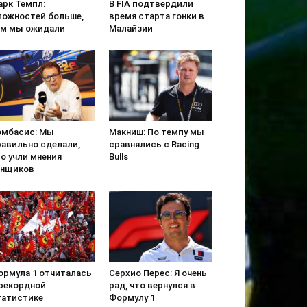
арк Темпл:
В FIA подтвердили
ложностей больше,
время старта гонки в
ем мы ожидали
Малайзии
омбасис: Мы
Макниш: По темпу мы
равильно сделали,
сравнялись с Racing
о учли мнения
Bulls
онщиков
ормула 1 отчиталась
Серхио Перес: Я очень
 рекордной
рад, что вернулся в
татистике
Формулу 1