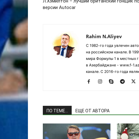
Л.Хэмилтон – лучший британский гонщик п
версии Autocar
Rahim N.Aliyev
С 1982-го года увлечен авт
на российском канале. В 19
мира Формулы 1 в местных г
в Азербайджане - www.f-1.a
канале. С 2016-го года явл
ПО ТЕМЕ...
ЕЩЕ ОТ АВТОРА