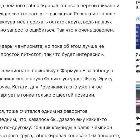
у
гда немного заблокировал колёса в первой шикане и
Ш
далось отыграться, – рассказал Розенквист после
аккуратнее проехать остаток круга, ведь на двух
о запросто ошибиться. Так что я очень доволен.
идеры чемпионата, но пока об этом лучше не
 простой пит-стоп, так что будет интересно».
У 
и
р
 чемпионате: поскольку в Формуле E за победу в
н
ексиканского поула Феликс уступает Жану-Эрику
очка. Кстати, для Розенквиста это уже пятое
артует в гонке только с шестой позиции.
я, тоже считался одним из фаворитов
Ф
ледним, что, казалось бы, давало ему какие-то
н
о по-другому: гонщик команды e.dams, чемпион
с
ыстрого круга, заблокировал колёса в 1-м повороте,