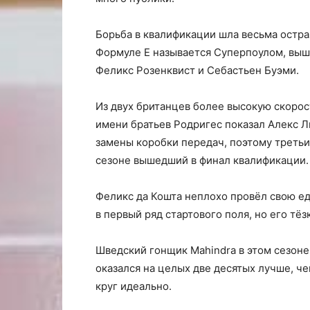
Борьба в квалификации шла весьма острая
Формуле E называется Суперпоулом, вышл
Феликс Розенквист и Себастьен Буэми.
Из двух британцев более высокую скорос
имени братьев Родригес показал Алекс Ли
замены коробки передач, поэтому третьи
сезоне вышедший в финал квалификации.
Феликс да Кошта неплохо провёл свою ед
в первый ряд стартового поля, но его тё
Шведский гонщик Mahindra в этом сезоне 
оказался на целых две десятых лучше, чем
круг идеально.