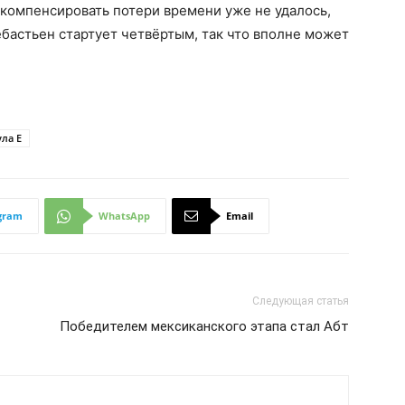
 компенсировать потери времени уже не удалось,
ебастьен стартует четвёртым, так что вполне может
ла Е
gram
WhatsApp
Email
Следующая статья
Победителем мексиканского этапа стал Абт