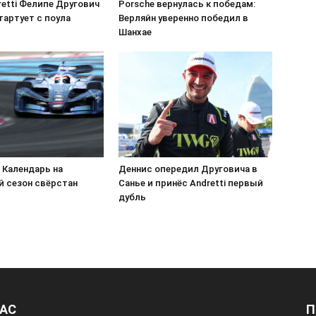
etti Фелипе Другович
Porsche вернулась к победам:
тартует с поула
Верляйн уверенно победил в
Шанхае
 Календарь на
Деннис опередил Друговича в
 сезон свёрстан
Санье и принёс Andretti первый
дубль
НАС
П