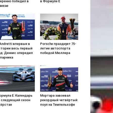
веренно победил в
в Формуле Е
анхае
Andretti впервые в
Porsche празднует 75-
стории весь первый
летие автоспорта
яд: Деннис опередил
победой Мюллера
апарника
ормула E: Календарь
Мортара завоевал
а следующий сезон
рекордный четвёртый
вёрстан
поул на Темпельхофе