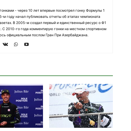
огонками - через 10 лет впервые посмотрел гонку Формулы 1
95-м году начал публиковать отчеты об этапах чемпионата
азетах. В 2005-м создал первый и единственный ресурс о Ф1
z. С 2010-го года комментирую гонки на местном спортивном
яюсь официальным послом Гран При Азербайджана.