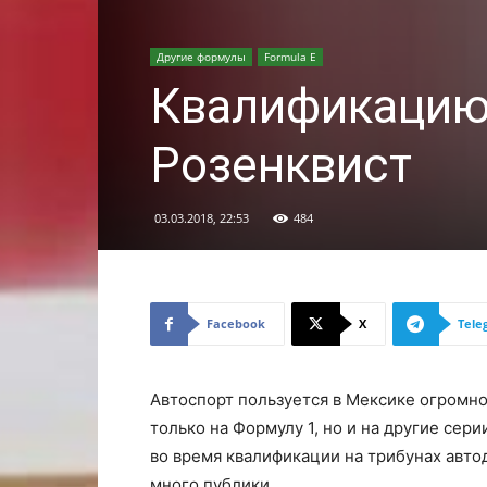
Другие формулы
Formula E
Квалификацию
Розенквист
03.03.2018, 22:53
484
Facebook
X
Tele
Автоспорт пользуется в Мексике огромно
только на Формулу 1, но и на другие сери
во время квалификации на трибунах авт
много публики.