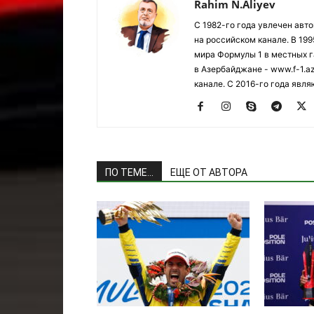
Rahim N.Aliyev
С 1982-го года увлечен авт
на российском канале. В 19
мира Формулы 1 в местных г
в Азербайджане - www.f-1.a
канале. С 2016-го года явл
ПО ТЕМЕ...
ЕЩЕ ОТ АВТОРА