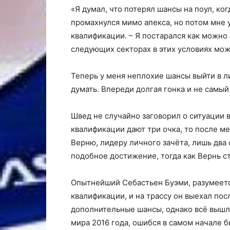
«Я думал, что потерял шансы на поул, ко
промахнулся мимо апекса, но потом мне у
квалификации. – Я постарался как можно 
следующих секторах в этих условиях можн
Теперь у меня неплохие шансы выйти в л
думать. Впереди долгая гонка и не самый
Швед не случайно заговорил о ситуации в
квалификации дают три очка, то после м
Верню, лидеру личного зачёта, лишь два 
подобное достижение, тогда как Вернь ст
Опытнейший Себастьен Буэми, разумеетс
квалификации, и на трассу он выехал пос
дополнительные шансы, однако всё вышл
мира 2016 года, ошибся в самом начале б