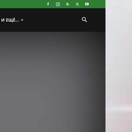
И ЕЩЁ…