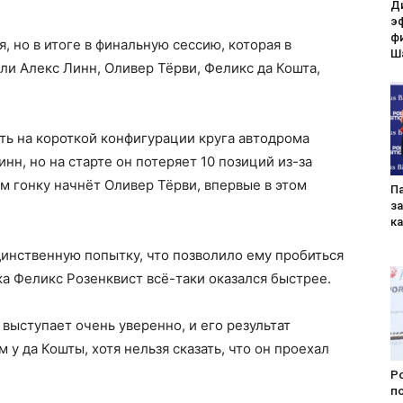
Д
э
ф
, но в итоге в финальную сессию, которая в
Ш
и Алекс Линн, Оливер Тёрви, Феликс да Кошта,
ть на короткой конфигурации круга автодрома
нн, но на старте он потеряет 10 позиций из-за
м гонку начнёт Оливер Тёрви, впервые в этом
П
за
к
инственную попытку, что позволило ему пробиться
зка Феликс Розенквист всё-таки оказался быстрее.
выступает очень уверенно, и его результат
 у да Кошты, хотя нельзя сказать, что он проехал
Po
п