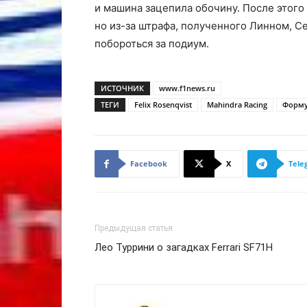
и машина зацепила обочину. После этого
но из-за штрафа, полученного Линном, С
побороться за подиум.
ИСТОЧНИК
www.f1news.ru
ТЕГИ
Felix Rosenqvist
Mahindra Racing
Форму
Facebook
X
Tele
Предыдущая статья
Лео Туррини о загадках Ferrari SF71H