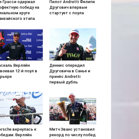
и Грасси одержал
Пилот Andretti Фелипе
ффектную победу на
Другович впервые
инальном круге
стартует с поула
анхайского этапа
аскаль Верляйн
Деннис опередил
воевал 12-й поул в
Друговича в Санье и
арьере
принёс Andretti
первый дубль
rsche вернулась к
Митч Эванс установил
обедам: Верляйн
рекорд по числу побед