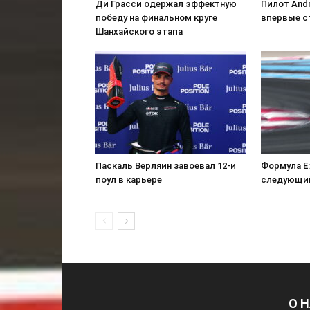
Ди Грасси одержал эффектную
Пилот Andr
победу на финальном круге
впервые с
Шанхайского этапа
Паскаль Верляйн завоевал 12-й
Формула E:
поул в карьере
следующий
О 