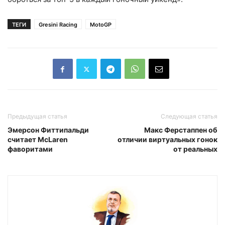
ТЕГИ
Gresini Racing
MotoGP
Предыдущая статья
Следующая статья
Эмерсон Фиттипальди
Макс Ферстаппен об
считает McLaren
отличии виртуальных гонок
фаворитами
от реальных