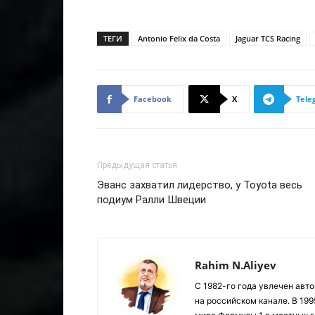
ТЕГИ
Antonio Felix da Costa
Jaguar TCS Racing
Facebook
X
Tele
Предыдущая статья
Эванс захватил лидерство, у Toyota весь
подиум Ралли Швеции
Rahim N.Aliyev
С 1982-го года увлечен авт
на российском канале. В 19