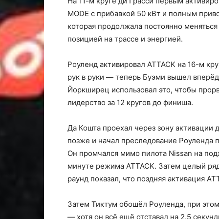
На 11-м круге ди Грасси первым активир
MODE с прибавкой 50 кВт и полным приво
которая продолжала постоянно меняться 
позицией на трассе и энергией.
Роуленд активировал ATTACK на 16-м кру
рук в руки — теперь Буэми вышел вперёд 
Йоркширец использовал это, чтобы прорв
лидерство за 12 кругов до финиша.
Да Кошта проехал через зону активации 
позже и начал преследование Роуленда п
Он промчался мимо пилота Nissan на под
минуте режима ATTACK. Затем целый ря
раунд показал, что поздняя активация A
Затем Тиктум обошёл Роуленда, при это
— хотя он всё ещё отставал на 2.5 секунд