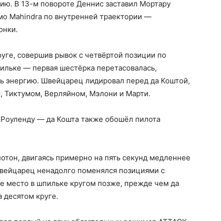
ию. В 13-м повороте Деннис заставил Мортару
мо Mahindra по внутренней траектории —
онки.
руге, совершив рывок с четвёртой позиции по
ильке — первая шестёрка перетасовалась,
ь энергию. Швейцарец лидировал перед да Коштой,
, Тиктумом, Верляйном, Мэлони и Марти.
 Роуленду — да Кошта также обошёл пилота
отон, двигаясь примерно на пять секунд медленнее
швейцарец ненадолго поменялся позициями с
ое место в шпильке кругом позже, прежде чем да
 десятом круге.