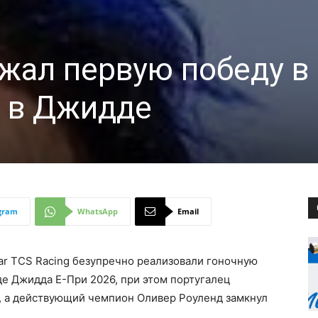
жал первую победу в
r в Джидде
gram
WhatsApp
Email
ar TCS Racing безупречно реализовали гоночную
де Джидда E-При 2026, при этом португалец
 а действующий чемпион Оливер Роуленд замкнул