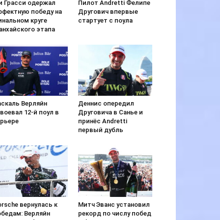
и Грасси одержал
Пилот Andretti Фелипе
ффектную победу на
Другович впервые
инальном круге
стартует с поула
анхайского этапа
аскаль Верляйн
Деннис опередил
воевал 12-й поул в
Друговича в Санье и
арьере
принёс Andretti
первый дубль
rsche вернулась к
Митч Эванс установил
обедам: Верляйн
рекорд по числу побед