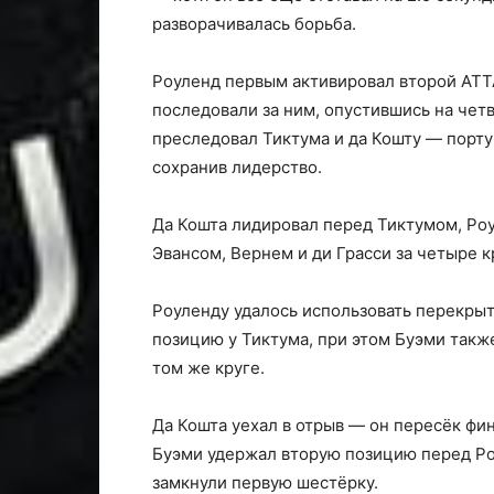
разворачивалась борьба.
Роуленд первым активировал второй ATT
последовали за ним, опустившись на четв
преследовал Тиктума и да Кошту — порту
сохранив лидерство.
Да Кошта лидировал перед Тиктумом, Роу
Эвансом, Вернем и ди Грасси за четыре к
Роуленду удалось использовать перекры
позицию у Тиктума, при этом Буэми такж
том же круге.
Да Кошта уехал в отрыв — он пересёк фи
Буэми удержал вторую позицию перед Роу
замкнули первую шестёрку.