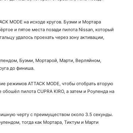
ACK MODE на исходе кругов. Буэми и Мортара
ёртое и пятое места позади пилота Nissan, который
гальцу удалось проехать через зону активации,
лендом, Буэми, Мортарой, Марти, Верляйном,
руга до финиша.
тие режимов ATTACK MODE, чтобы отобрать вторую
е обошёл пилота CUPRA KIRO, а затем и Роуленда на
нишную черту с преимуществом около 3.5 секунды.
лендом, тогда как Мортара, Тиктум и Марти