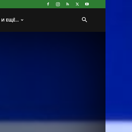
И ЕЩЁ…