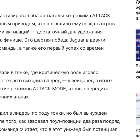
Д
э
ф
 активировал оба обязательных режима ATTACK
Ш
ным приводом, что позволило ему создать отрыв
рии активаций — достаточный для удержания
а финише. Это шестая победа Jaguar в девяти
команды, а также его первый успех со времён
П
за
ли в гонке, где критическую роль играло
к
з тех, кто выходил вперёд — швейцарец в итоге
рытие режимов ATTACK MODE, чтобы опередить
нних этапах.
дил в лидеры по ходу гонки, но был вынужден
е того, как завоевал поул-позиции два раза подряд
оманда считает, что в этот уик-энд был потенциал
Po
п