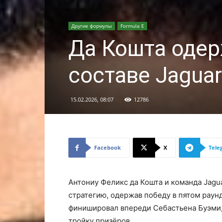
Другие формулы
Formula E
Да Кошта одер
составе Jagua
15.02.2026, 08:07
12786
Facebook
X
Tele
Антониу Феликс да Кошта и команда Jagu
стратегию, одержав победу в пятом раун
финишировал впереди Себастьена Буэми,
тройку призёров.