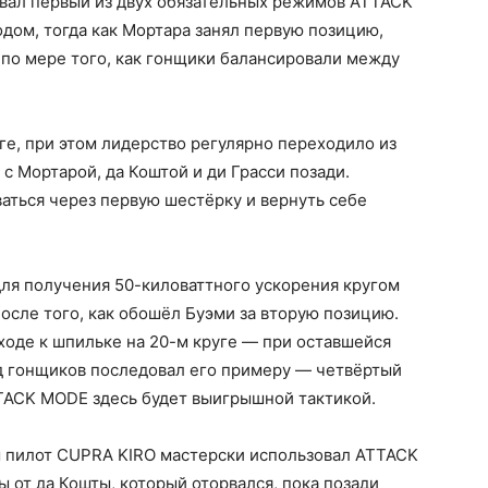
овал первый из двух обязательных режимов ATTACK
дом, тогда как Мортара занял первую позицию,
по мере того, как гонщики балансировали между
ге, при этом лидерство регулярно переходило из
с Мортарой, да Коштой и ди Грасси позади.
аться через первую шестёрку и вернуть себе
для получения 50-киловаттного ускорения кругом
осле того, как обошёл Буэми за вторую позицию.
ходе к шпильке на 20-м круге — при оставшейся
д гонщиков последовал его примеру — четвёртый
TTACK MODE здесь будет выигрышной тактикой.
м пилот CUPRA KIRO мастерски использовал ATTACK
ы от да Кошты, который оторвался, пока позади