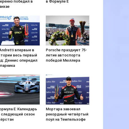
веренно победил в
в Формуле Е
анхае
Andretti впервые в
Porsche празднует 75-
стории весь первый
летие автоспорта
яд: Деннис опередил
победой Мюллера
апарника
ормула E: Календарь
Мортара завоевал
а следующий сезон
рекордный четвёртый
вёрстан
поул на Темпельхофе