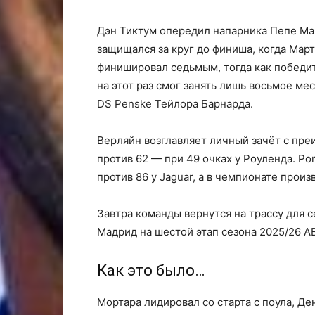
Дэн Тиктум опередил напарника Пепе Мар
защищался за круг до финиша, когда Март
финишировал седьмым, тогда как победит
на этот раз смог занять лишь восьмое мес
DS Penske Тейлора Барнарда.
Верляйн возглавляет личный зачёт с пр
против 62 — при 49 очках у Роуленда. Po
против 86 у Jaguar, а в чемпионате прои
Завтра команды вернутся на трассу для с
Мадрид на шестой этап сезона 2025/26 AB
Как это было…
Мортара лидировал со старта с поула, Д