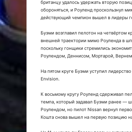
британцу удалось удержать вторую позиц
обороняться, и Роуленд проскользнул ми
действующий чемпион вышел в лидеры г
Буэми возглавил пелотон на четвёртом к
внешней траектории мимо Роуленда в шп
поскольку гонщики стремились экономит
Роулендом, Деннисом, Мортарой, Вернем
На пятом круге Буэми уступил лидерство
Envision.
К восьмому кругу Роуленд сдерживал пел
темпа, который задавал Буэми ранее — 
Роулендом, но пилот Nissan вернул перв
Кошта снова вышел на первую позицию на