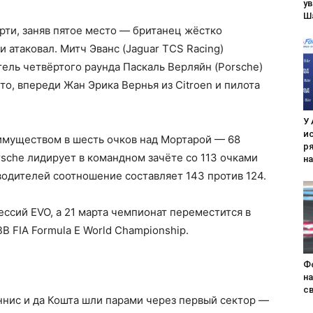
у
Ш
ти, заняв пятое место — британец жёстко
и атаковал. Митч Эванс (Jaguar TCS Racing)
ель четвёртого раунда Паскаль Верляйн (Porsche)
то, впереди Жан Эрика Вернья из Citroen и пилота
У 
и
еимуществом в шесть очков над Мортарой — 68
р
rsche лидирует в командном зачёте со 113 очками
н
зводителей соотношение составляет 143 против 124.
ессий EVO, а 21 марта чемпионат переместится в
B FIA Formula E World Championship.
Ф
н
с
еннис и да Кошта шли парами через первый сектор —