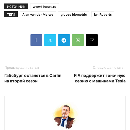
ИСТОЧНИК
www.f1news.ru
ТЕГИ
Alan van der Merwe
gloves biometric
Ian Roberts
Предыдущая статья
Следующая статья
Габсбург останется в Carlin
FIA поддержит гоночную
на второй сезон
серию с машинами Tesla