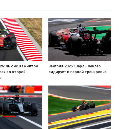
026: Льюис Хэмилтон
Венгрия-2026: Шарль Леклер
сех во второй
лидирует в первой тренировке
е