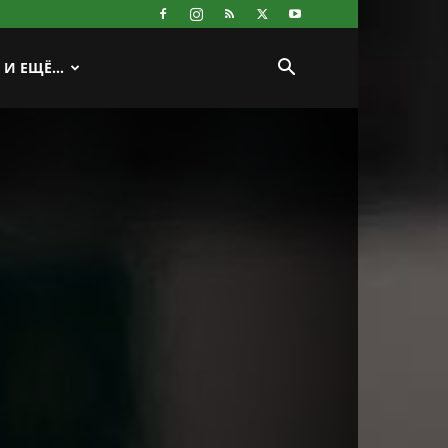
И ЕЩЁ…