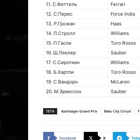
11. С.Феттель
Ferrari
12. C.Перес
Force India
13. Р.Грожан
Haas
14. Л.Стролл
Williams
15. П.Гасли
Toro Rosso
16. Ш.Леклер
Sauber
17. С.Сироткин
Williams
18. Б.Хартли
Toro Rosso
19. С.Вандорн
McLaren
20. М.Эрикссон
Sauber
ТЕГИ
Azerbaijan Grand Prix
Baku City Circuit
F
Facebook
X
Tele