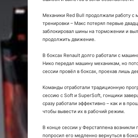
Механики Red Bull продолжали работу с 
тренировки – Макс потерял первые двадца
заблокировал шины на торможении и выле
продолжить движение.
В боксах Renault долго работали с маши
Нико передал машину механикам, но пот
сессии провёл в боксах, проехав лишь дев
Команды отработали традиционную прогр
сессию с Soft и SuperSoft, гонщики завер
сразу работали эффективно – как и в про
чтобы вывести их в рабочий режим.
В конце сессии у Ферстаппена возникли 
попросил его медленно вернуться в бокс