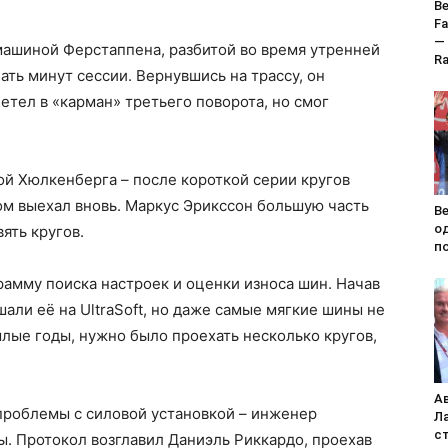
Ве
Fa
—
машиной Ферстаппена, разбитой во время утренней
Ra
ть минут сессии. Вернувшись на трассу, он
тел в «карман» третьего поворота, но смог
ной Хюлкенберга – после короткой серии кругов
ом выехал вновь. Маркус Эрикссон большую часть
Ве
о
ять кругов.
по
амму поиска настроек и оценки износа шин. Начав
шали её на UltraSoft, но даже самые мягкие шины не
шлые годы, нужно было проехать несколько кругов,
А
проблемы с силовой установкой – инженер
Л
с
ы. Протокол возглавил Даниэль Риккардо, проехав