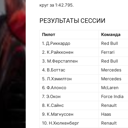
круг за 1:42.795.
РЕЗУЛЬТАТЫ СЕССИИ
Пилот
Команда
1. Д.Риккардо
Red Bull
2. К.Райкконен
Ferrari
3. М.Ферстаппен
Red Bull
4. В.Боттас
Mercedes
5. Л.Хэмилтон
Mercedes
6. Ф.Алонсо
McLaren
7. Э.Окон
Force India
8. К.Сайнс
Renault
9. К.Магнуссен
Haas
10. Н.Хюлкенберг
Renault