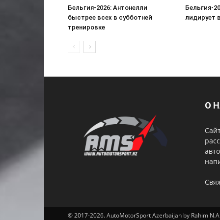
Бельгия-2026: Антонелли
Бельгия-2
быстрее всех в субботней
лидирует 
тренировке
О 
Сай
расс
авто
нап
Свя
© 2017-2026. AutoMotorSport Azerbaijan by Rahim N.