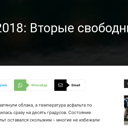
018: Вторые свобод
gram
WhatsApp
Email
затянули облака, а температура асфальта по
лась сразу на десять градусов. Состояние
льт оставался скользким – многие не избежали