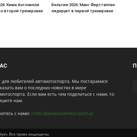
026: Кими Антонелли
Бельгия-2026: Макс Ферстаппен
во второй тренировке
лидирует в первой тренировке
НАС
П
т для любителей автомотоспорта. Мы постараемся
казать вам о последних новостях в мире
мотоспорта. Если вам есть чем поделиться с нами, то
ишите нам.
житесь с нами:
info(собака)automotorsport.az
Aliyev. Все права защищены.