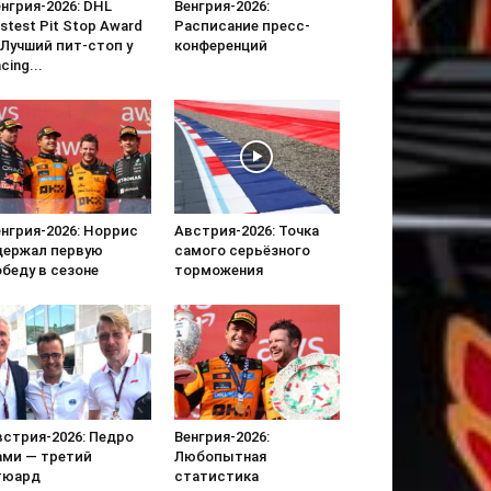
нгрия-2026: DHL
Венгрия-2026:
stest Pit Stop Award
Расписание пресс-
 Лучший пит-стоп у
конференций
cing...
нгрия-2026: Норрис
Австрия-2026: Точка
держал первую
самого серьёзного
беду в сезоне
торможения
встрия-2026: Педро
Венгрия-2026:
ами — третий
Любопытная
тюард
статистика