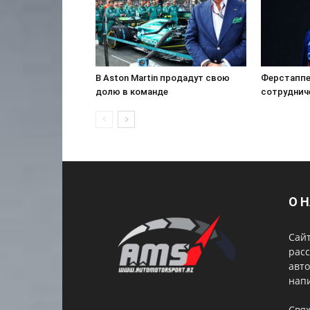
В Aston Martin продадут свою
Ферстаппе
долю в команде
сотрудниче
О 
Сай
расс
авто
нап
Свя