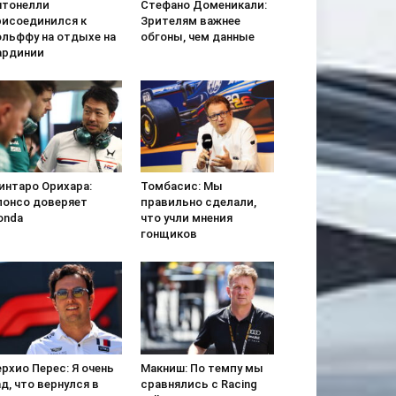
нтонелли
Стефано Доменикали:
рисоединился к
Зрителям важнее
ольффу на отдыхе на
обгоны, чем данные
ардинии
интаро Орихара:
Томбасис: Мы
лонсо доверяет
правильно сделали,
onda
что учли мнения
гонщиков
рхио Перес: Я очень
Макниш: По темпу мы
д, что вернулся в
сравнялись с Racing