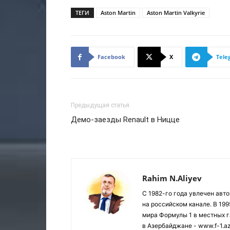
ТЕГИ
Aston Martin
Aston Martin Valkyrie
Facebook
X
Tele
Предыдущая статья
Демо-заезды Renault в Ницце
Rahim N.Aliyev
С 1982-го года увлечен авт
на российском канале. В 19
мира Формулы 1 в местных г
в Азербайджане - www.f-1.a