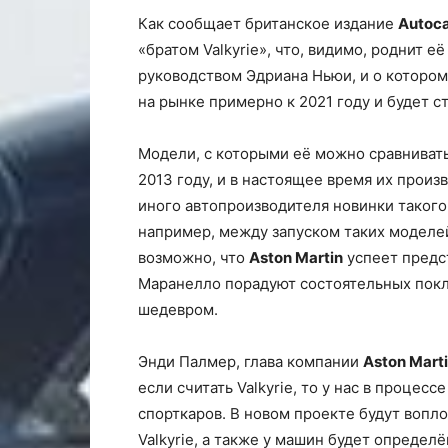
Как сообщает британское издание
Autoc
«братом Valkyrie», что, видимо, роднит е
руководством Эдриана Ньюи, и о котором
на рынке примерно к 2021 году и будет ст
Модели, с которыми её можно сравнивать,
2013 году, и в настоящее время их прои
иного автопроизводителя новинки такого
например, между запуском таких моделей, 
возможно, что
Aston Martin
успеет предст
Маранелло порадуют состоятельных покл
шедевром.
Энди Палмер, глава компании
Aston Mart
если считать Valkyrie, то у нас в проце
спорткаров. В новом проекте будут вопл
Valkyrie, а также у машин будет опреде