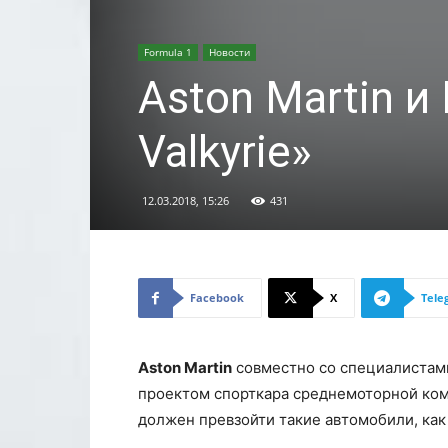
Formula 1
Новости
Aston Martin и
Valkyrie»
12.03.2018, 15:26
431
Facebook
X
Tele
Aston Martin
совместно со специалистами
проектом спорткара среднемоторной ком
должен превзойти такие автомобили, как L