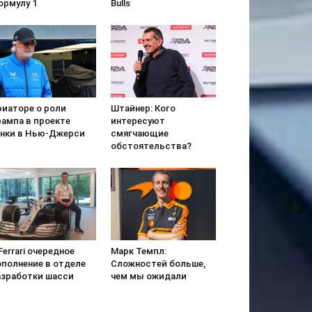
ормулу 1
Bulls
риаторе о роли
Штайнер: Кого
рампа в проекте
интересуют
онки в Нью-Джерси
смягчающие
обстоятельства?
Ferrari очередное
Марк Темпл:
ополнение в отделе
Сложностей больше,
азработки шасси
чем мы ожидали