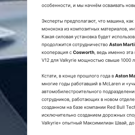
особенности, и мы начнём осваивать нов
Эксперты предполагают, что машина, как и
монокока из композитных материалов, и
Какая силовая установка будет использов
продолжится сотрудничество
Aston Mart
кооперация с
Cosworth
, ведь именно эта
V12 для Valkyrie мощностью свыше 1000 л
Кстати, в конце прошлого года в
Aston Ma
многие годы работавший в McLaren и «уч
автомобилестроительного подразделен
сотрудников, работающих в новом отдел
созданном на базе компании Red Bull Tec
исключительно созданием дорожных спор
Valkyrie» опытный Максимилиан Швай, до 