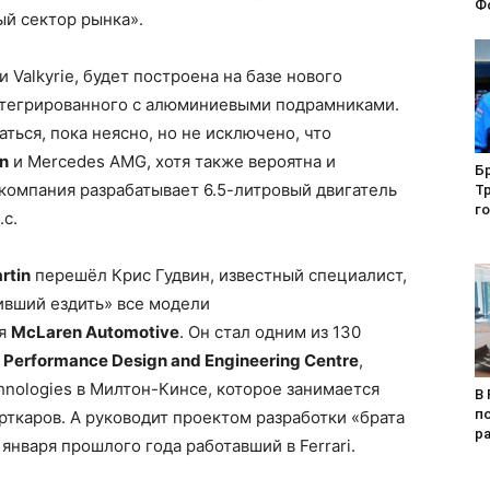
Ф
ый сектор рынка».
 Valkyrie, будет построена на базе нового
нтегрированного с алюминиевыми подрамниками.
аться, пока неясно, но не исключено, что
in
и Mercedes AMG, хотя также вероятна и
Б
 компания разрабатывает 6.5-литровый двигатель
Т
г
.с.
rtin
перешёл Крис Гудвин, известный специалист,
ивший ездить» все модели
ия
McLaren Automotive
. Он стал одним из 130
е
Performance Design and Engineering Centre
,
hnologies в Милтон-Кинсе, которое занимается
В 
п
ткаров. А руководит проектом разработки «брата
р
января прошлого года работавший в Ferrari.