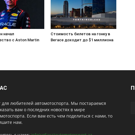
н начал
Стоимость билетов на гонку в
ство с Aston Martin
Вегасе доходит до $1 миллиона
НАС
П
т для любителей автомотоспорта. Мы постараемся
казать вам о последних новостях в мире
мотоспорта. Если вам есть чем поделиться с нами, то
ишите нам.
житесь с нами:
info(собака)automotorsport.az