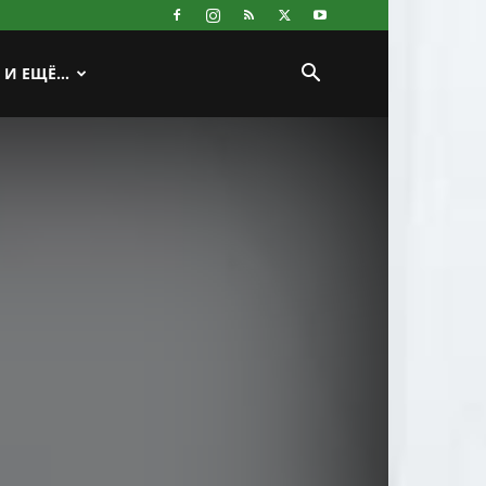
И ЕЩЁ…