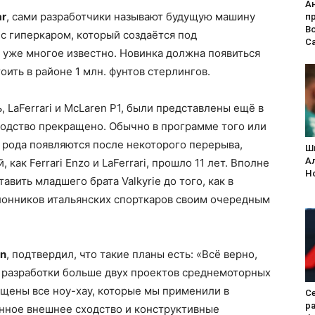
А
ar
, сами разработчики называют будущую машину
п
В
ё с гиперкаром, который создаётся под
С
 уже многое известно. Новинка должна появиться
оить в районе 1 млн. фунтов стерлингов.
 LaFerrari и McLaren P1, были представлены ещё в
зводство прекращено. Обычно в программе того или
 рода появляются после некоторого перерыва,
Ш
А
как Ferrari Enzo и LaFerrari, прошло 11 лет. Вполне
H
авить младшего брата Valkyrie до того, как в
онников итальянских спорткаров своим очередным
in
, подтвердил, что такие планы есть: «Всё верно,
ссе разработки больше двух проектов среднемоторных
ощены все ноу-хау, которые мы применили в
Се
ра
лённое внешнее сходство и конструктивные