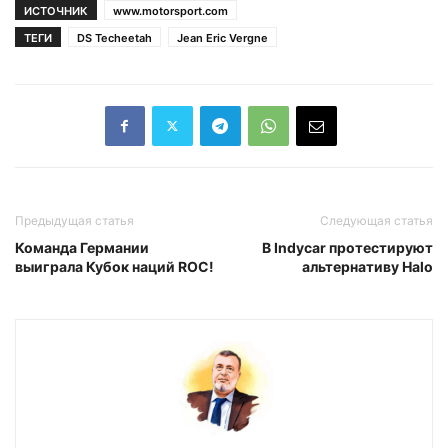
ИСТОЧНИК
www.motorsport.com
ТЕГИ
DS Techeetah
Jean Eric Vergne
Предыдущая статья
Следующая статья
Команда Германии
В Indycar протестируют
выиграла Кубок наций ROC!
альтернативу Halo