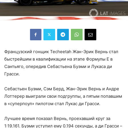
Французский гонщик Techeetah Жан-Эрик Вернь стал
быстрейшим в квалификации на этапе Формулы Е в
Сантьяго, опередив Себастьена Буэми и Лукаса ди
Грасси.
Себастьен Буэми, Сэм Берд, Жан-Эрик Вернь и Андре
Лоттерер выиграли свои подгруппы, а пятым попавшим
в «суперпоул» пилотом стал Лукас ди Грасси.
Лучшее время показал Вернь, проехавший круг за
1:19.161. Буэми уступил ему 0.194 секунды, а ди Грасси –