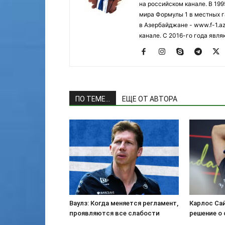
на российском канале. В 19
мира Формулы 1 в местных г
в Азербайджане - www.f-1.a
канале. С 2016-го года явл
ПО ТЕМЕ...
ЕЩЕ ОТ АВТОРА
Ваулз: Когда меняется регламент,
Карлос Сай
проявляются все слабости
решение о