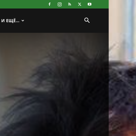
И ЕЩЁ…