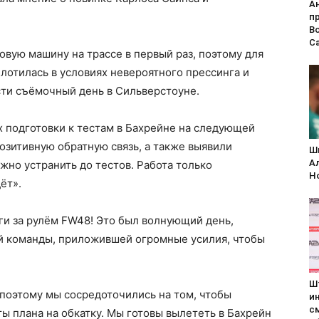
А
п
В
С
овую машину на трассе в первый раз, поэтому для
плотилась в условиях невероятного прессинга и
сти съёмочный день в Сильверстоуне.
 подготовки к тестам в Бахрейне на следующей
позитивную обратную связь, а также выявили
Ш
А
но устранить до тестов. Работа только
H
ёт».
и за рулём FW48! Это был волнующий день,
ей команды, приложившей огромные усилия, чтобы
Ш
поэтому мы сосредоточились на том, чтобы
и
с
ы плана на обкатку. Мы готовы вылететь в Бахрейн