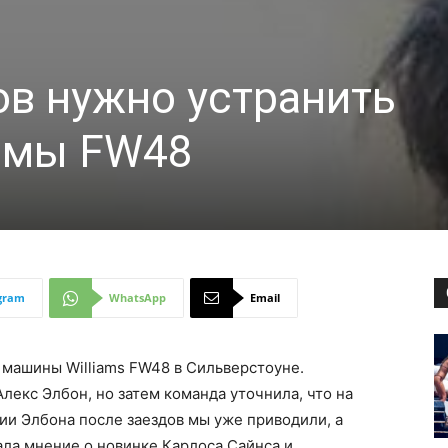
ов нужно устранить
емы FW48
gram
WhatsApp
Email
й машины Williams FW48 в Сильверстоуне.
Алекс Элбон, но затем команда уточнила, что на
ии Элбона после заездов мы уже приводили, а
ала мнение о новинке Карлоса Сайнса и