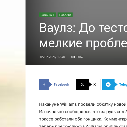
Formula 1
Новости
Ваулз: До тест
мелкие пробл
05.02.2026, 17:40
6062
Facebook
X
Tele
Накануне Williams провели обкатку ново
Изначально сообщалось, что за руль сел 
трассе работали оба гонщика. Комментар
теперь пресс-служба Williams опубликов