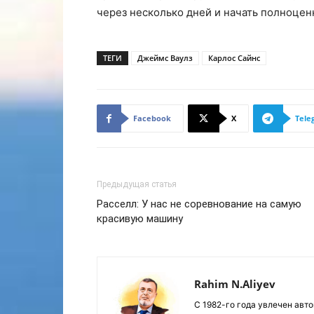
через несколько дней и начать полноценн
ТЕГИ
Джеймс Ваулз
Карлос Сайнс
Facebook
X
Tele
Предыдущая статья
Расселл: У нас не соревнование на самую
красивую машину
Rahim N.Aliyev
С 1982-го года увлечен авт