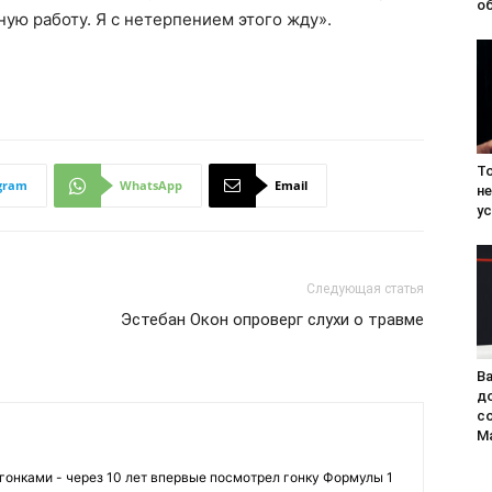
о
ую работу. Я с нетерпением этого жду».
Т
gram
WhatsApp
Email
н
ус
Следующая статья
Эстебан Окон опроверг слухи о травме
В
д
со
Ma
огонками - через 10 лет впервые посмотрел гонку Формулы 1