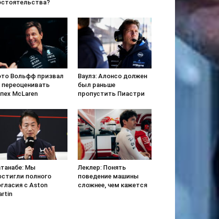
бстоятельства?
ото Вольфф призвал
Ваулз: Алонсо должен
е переоценивать
был раньше
пех McLaren
пропустить Пиастри
атанабе: Мы
Леклер: Понять
остигли полного
поведение машины
гласия с Aston
сложнее, чем кажется
rtin