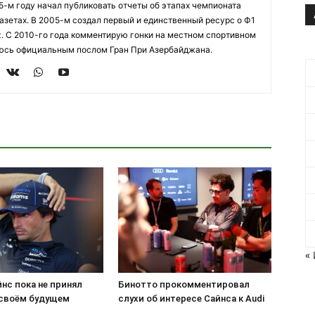
95-м году начал публиковать отчеты об этапах чемпионата
азетах. В 2005-м создал первый и единственный ресурс о Ф1
z. С 2010-го года комментирую гонки на местном спортивном
яюсь официальным послом Гран При Азербайджана.
«
нс пока не принял
Бинотто прокомментировал
 своём будущем
слухи об интересе Сайнса к Audi