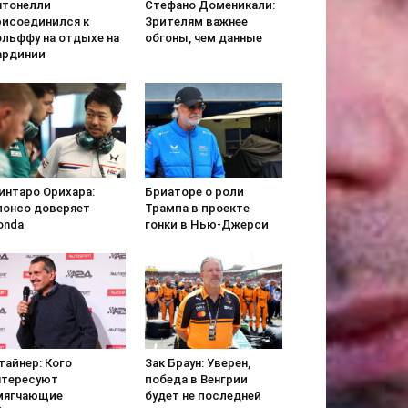
нтонелли
Стефано Доменикали:
рисоединился к
Зрителям важнее
ольффу на отдыхе на
обгоны, чем данные
ардинии
интаро Орихара:
Бриаторе о роли
лонсо доверяет
Трампа в проекте
onda
гонки в Нью-Джерси
тайнер: Кого
Зак Браун: Уверен,
нтересуют
победа в Венгрии
мягчающие
будет не последней