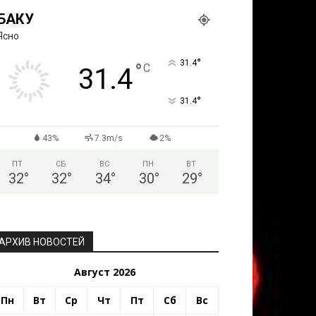
БАКУ
Ясно
°
31.4
°
C
31.4
°
31.4
43%
7.3m/s
2%
ПТ
СБ
ВС
ПН
ВТ
32
°
32
°
34
°
30
°
29
°
АРХИВ НОВОСТЕЙ
Август 2026
Пн
Вт
Ср
Чт
Пт
Сб
Вс