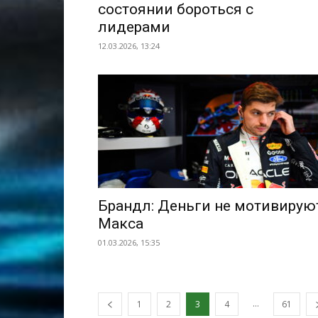
состоянии бороться с
лидерами
12.03.2026, 13:24
Брандл: Деньги не мотивирую
Макса
01.03.2026, 15:35
...
1
2
3
4
61