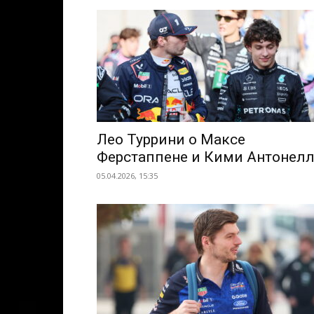
Лео Туррини о Максе
Ферстаппене и Кими Антонел
05.04.2026, 15:35