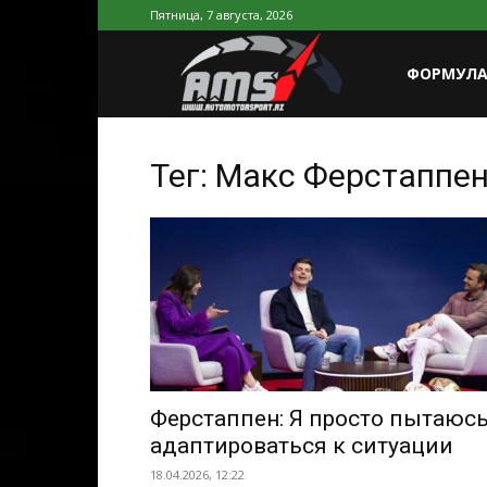
Пятница, 7 августа, 2026
AutoMotorSp
ФОРМУЛА
Azerbaijan
Тег: Макс Ферстаппе
Ферстаппен: Я просто пытаюс
адаптироваться к ситуации
18.04.2026, 12:22