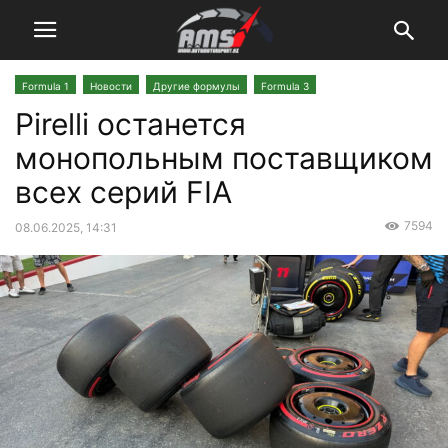
Formula 1
Новости
Другие формулы
Formula 3
Pirelli останется
монопольным поставщиком
всех серий FIA
7594
08.06.2025, 14:31