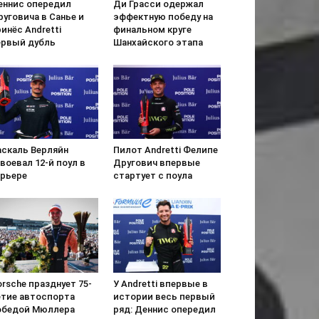
еннис опередил
Ди Грасси одержал
уговича в Санье и
эффектную победу на
инёс Andretti
финальном круге
ервый дубль
Шанхайского этапа
аскаль Верляйн
Пилот Andretti Фелипе
воевал 12-й поул в
Другович впервые
арьере
стартует с поула
rsche празднует 75-
У Andretti впервые в
етие автоспорта
истории весь первый
обедой Мюллера
ряд: Деннис опередил