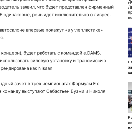
Д
водитель заявил, что будет представлен фирменный
Др
пр
 Е одинаковые, речь идет исключительно о ливрее.
п
 автосалоне впервые покажут «в углепластике»
я.
ин концерн), будет работать с командой e.DAMS.
 использовать силовую установку и трансмиссию
П
за
брендирована как Nissan.
к
ндный зачет в трех чемпионатах Формулы Е с
за команду выступают Себастьен Буэми и Николя
Po
л
п