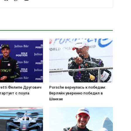
etti Фелипе Другович
Porsche вернулась к победам:
тартует с поула
Верляйн уверенно победил в
Шанхае