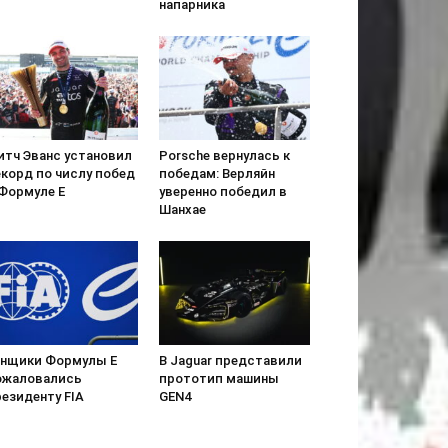
напарника
итч Эванс установил
Porsche вернулась к
екорд по числу побед
победам: Верляйн
 Формуле Е
уверенно победил в
Шанхае
онщики Формулы Е
В Jaguar представили
ожаловались
прототип машины
езиденту FIA
GEN4