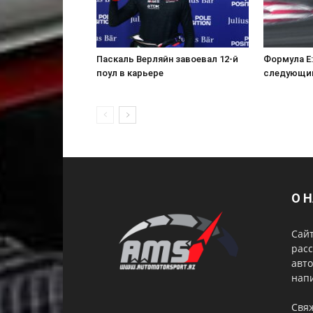
Паскаль Верляйн завоевал 12-й
Формула E:
поул в карьере
следующий
О 
Сай
расс
авто
нап
Свя