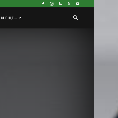
И ЕЩЁ…