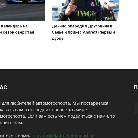
 Календарь на
Деннис опередил Друговича в
 сезон свёрстан
Санье и принёс Andretti первый
дубль
НАС
П
т для любителей автомотоспорта. Мы постараемся
казать вам о последних новостях в мире
мотоспорта. Если вам есть чем поделиться с нами, то
ишите нам.
житесь с нами:
info(собака)automotorsport.az