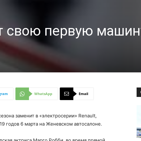
т свою первую машин
gram
WhatsApp
Email
езона заменит в «электросерии» Renault,
19 годов 6 марта на Женевском автосалоне.
дская актриса Марго Робби, во время прямой