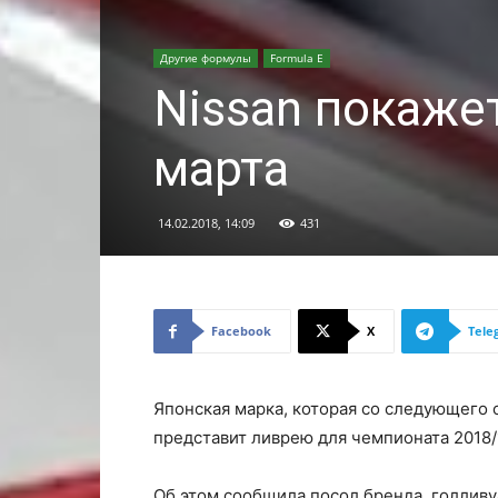
Другие формулы
Formula E
Nissan покаже
марта
14.02.2018, 14:09
431
Facebook
X
Tele
Японская марка, которая со следующего с
представит ливрею для чемпионата 2018/
Об этом сообщила посол бренда, голливу