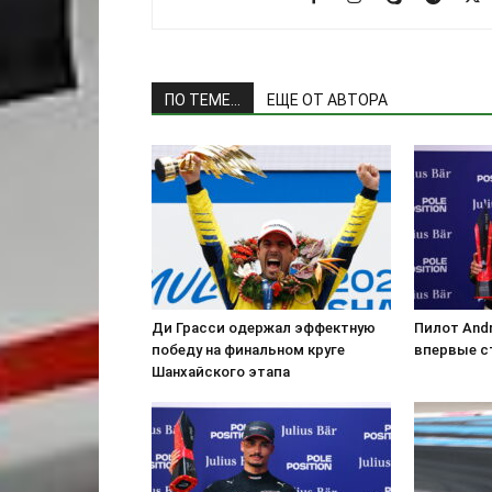
ПО ТЕМЕ...
ЕЩЕ ОТ АВТОРА
Ди Грасси одержал эффектную
Пилот Andr
победу на финальном круге
впервые с
Шанхайского этапа