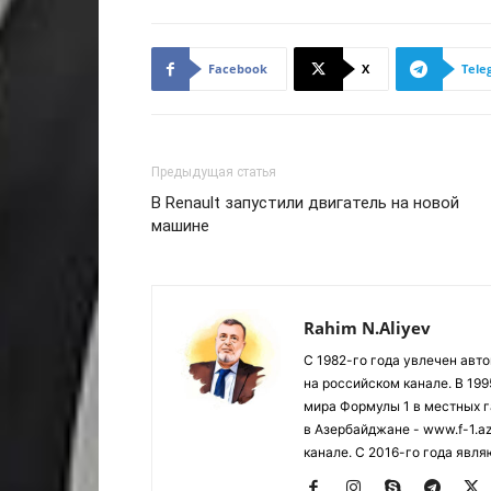
Facebook
X
Tele
Предыдущая статья
В Renault запустили двигатель на новой
машине
Rahim N.Aliyev
С 1982-го года увлечен авт
на российском канале. В 19
мира Формулы 1 в местных г
в Азербайджане - www.f-1.a
канале. С 2016-го года явл