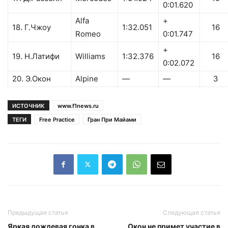
0:01.620
Alfa
+
18. Г.Чжоу
1:32.051
16
Romeo
0:01.747
+
19. Н.Латифи
Williams
1:32.376
16
0:02.072
20. Э.Окон
Alpine
—
—
3
ИСТОЧНИК
www.f1news.ru
ТЕГИ
Free Practice
Гран При Майами
Предыдущая статья
Следующая статья
Яркая дождевая гонка в
Окон не примет участие в