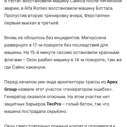
В Ferrari восстановили машину Сайнса после пятничной
аварии, в Alfa Romeo восстановили машину Боттаса.
Пропустив вторую тренировку вчера, Ферстаппен
первым выехал в третьей.
Вновь не обошлось без инцидентов. Магнуссена
развернуло в 17-м повороте без последствий для
машины. На 15-й минуте сессию остановили красными
флагами – Окон разбил машину в 14-м повороте, там же
где Сайнс накануне.
Перед началом уик-энда архитекторы трассы из
Apex
Group
назвали этот участок «генератором ошибок».
Генератор оказался опасным. На этом участке нет
защитных барьеров
TecPro
– голый бетон, так что
машина пострадала серьёзно.
Окон самостоятельно покинул кокпит и отправился к