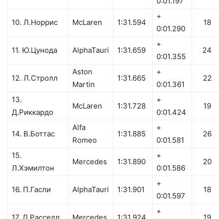
0:01.197
+
10. Л.Норрис
McLaren
1:31.594
18
0:01.290
+
11. Ю.Цунода
AlphaTauri
1:31.659
24
0:01.355
Aston
+
12. Л.Стролл
1:31.665
22
Martin
0:01.361
13.
+
McLaren
1:31.728
19
Д.Риккардо
0:01.424
Alfa
+
14. В.Боттас
1:31.885
26
Romeo
0:01.581
15.
+
Mercedes
1:31.890
20
Л.Хэмилтон
0:01.586
+
16. П.Гасли
AlphaTauri
1:31.901
18
0:01.597
+
17. Д.Расселл
Mercedes
1:31.924
19