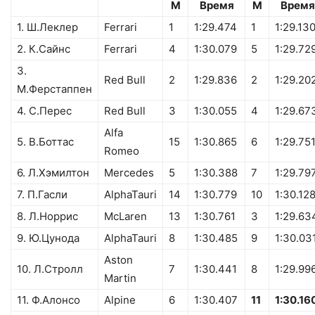
М
Время
М
Время
1. Ш.Леклер
Ferrari
1
1:29.474
1
1:29.13
2. К.Сайнс
Ferrari
4
1:30.079
5
1:29.72
3.
Red Bull
2
1:29.836
2
1:29.20
М.Ферстаппен
4. C.Перес
Red Bull
3
1:30.055
4
1:29.67
Alfa
5. В.Боттас
15
1:30.865
6
1:29.75
Romeo
6. Л.Хэмилтон
Mercedes
5
1:30.388
7
1:29.79
7. П.Гасли
AlphaTauri
14
1:30.779
10
1:30.12
8. Л.Норрис
McLaren
13
1:30.761
3
1:29.63
9. Ю.Цунода
AlphaTauri
8
1:30.485
9
1:30.03
Aston
10. Л.Стролл
7
1:30.441
8
1:29.99
Martin
11. Ф.Алонсо
Alpine
6
1:30.407
11
1:30.16