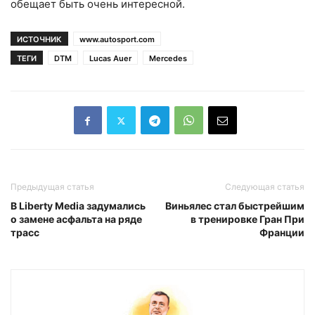
обещает быть очень интересной.
ИСТОЧНИК
www.autosport.com
ТЕГИ
DTM
Lucas Auer
Mercedes
Предыдущая статья
Следующая статья
В Liberty Media задумались
Виньялес стал быстрейшим
о замене асфальта на ряде
в тренировке Гран При
трасс
Франции