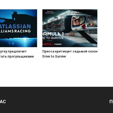
 шутку предлагает
Пресса критикует седьмой сезон
тать прогульщиками
Drive to Survive
НАС
П