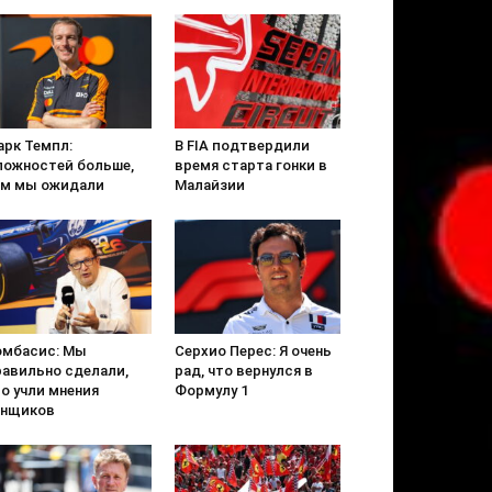
арк Темпл:
В FIA подтвердили
ложностей больше,
время старта гонки в
ем мы ожидали
Малайзии
омбасис: Мы
Серхио Перес: Я очень
равильно сделали,
рад, что вернулся в
о учли мнения
Формулу 1
онщиков