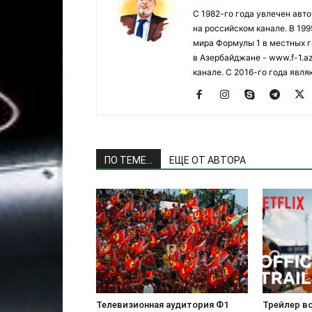
С 1982-го года увлечен авт
на российском канале. В 19
мира Формулы 1 в местных г
в Азербайджане - www.f-1.a
канале. С 2016-го года явл
ПО ТЕМЕ...
ЕЩЕ ОТ АВТОРА
Телевизионная аудитория Ф1
Трейлер во