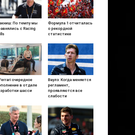
акниш: По темпу мы
Формула 1 отчиталась
авнялись с Racing
о рекордной
lls
статистике
Ferrari очередное
Ваулз: Когда меняется
ополнение в отделе
регламент,
азработки шасси
проявляются все
слабости