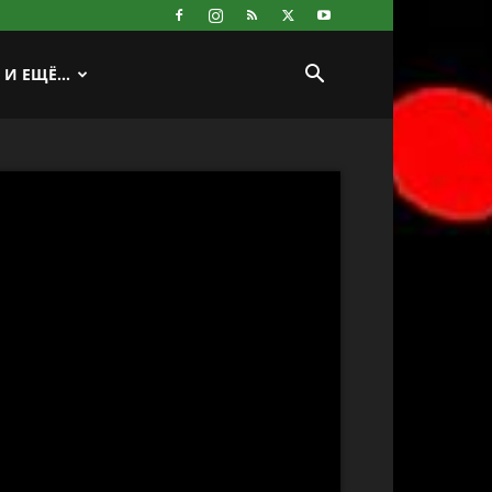
И ЕЩЁ…