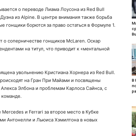
зывается о переводе Лиама Лоусона из Red Bull
 Дуэна из Alpine. В центре внимания также борьба
М
дые гонщики борются за право остаться в Формуле 1.
ср
Bu
т о соперничестве гонщиков McLaren. Оскар
ендентами на титул, что приводит к «ментальной
священа увольнению Кристиана Хорнера из Red Bull.
 происходят на Гран При Майами и посвящены
В 
п
м Алекса Элбона и проблемам Карлоса Сайнса, с
р
 команде.
Mercedes и Ferrari за второе место в Кубке
ими Антонелли и Льюиса Хэмилтона в новых