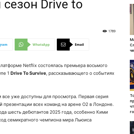
сезон Drive to
1789
М
gram
WhatsApp
Email
С
ч
платформе Netflix состоялась премьера восьмого
уле 1
Drive To Survive
, рассказывающего о событиях
Т
и все уже доступны для просмотра. Первая серия
п
ей презентации всех команд на арене O2 в Лондоне.
чт
ода шесть дебютантов 2025 года, особенно Кими
г
еход семикратного чемпиона мира Льюиса