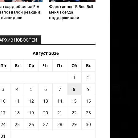
ултхард обвинил FIA
Ферстаппен: В Red Bull
 запоздалой реакции
меня всегда
а очевидное
поддерживали
АРХИВ НОВОСТЕЙ
Август 2026
Пн
Вт
Ср
Чт
Пт
Сб
Вс
1
2
3
4
5
6
7
8
9
10
11
12
13
14
15
16
17
18
19
20
21
22
23
24
25
26
27
28
29
30
31