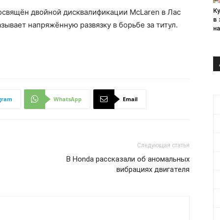
К
посвящён двойной дисквалификации McLaren в Лас
в
азывает напряжённую развязку в борьбе за титул.
н
gram
WhatsApp
Email
Следующая статья
В Honda рассказали об аномальных
вибрациях двигателя