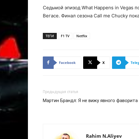
Седьмой эпизод What Happens in Vegas 
Вегасе. Финал сезона Call me Chucky пок
ТЕГИ
F1 TV
Netflix
Facebook
X
Tele
Предыдущая статья
Мартин Брандл: Я не вижу явного фаворита
Rahim N.Aliyev