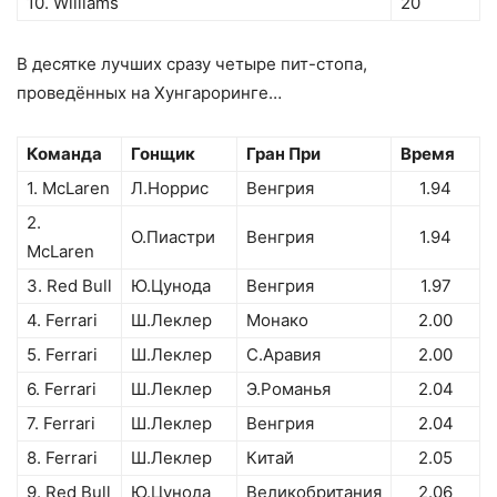
10. Williams
20
В десятке лучших сразу четыре пит-стопа,
проведённых на Хунгароринге…
Команда
Гонщик
Гран При
Время
1. McLaren
Л.Норрис
Венгрия
1.94
2.
О.Пиастри
Венгрия
1.94
McLaren
3. Red Bull
Ю.Цунода
Венгрия
1.97
4. Ferrari
Ш.Леклер
Монако
2.00
5. Ferrari
Ш.Леклер
С.Аравия
2.00
6. Ferrari
Ш.Леклер
Э.Романья
2.04
7. Ferrari
Ш.Леклер
Венгрия
2.04
8. Ferrari
Ш.Леклер
Китай
2.05
9. Red Bull
Ю.Цунода
Великобритания
2.06