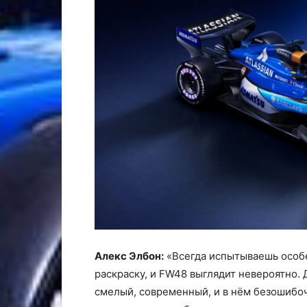
Алекс Элбон:
«Всегда испытываешь особе
раскраску, и FW48 выглядит невероятно.
смелый, современный, и в нём безошибоч