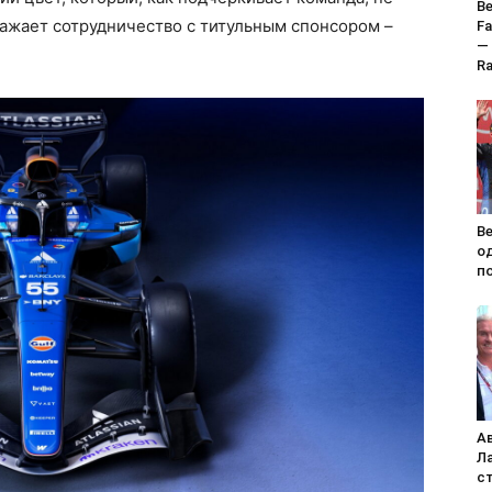
Ве
тражает сотрудничество с титульным спонсором –
Fa
—
Ra
Ве
о
по
А
Л
с