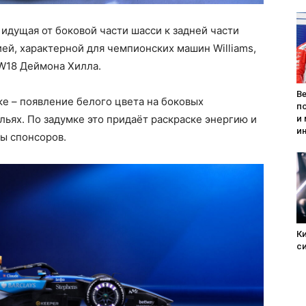
 идущая от боковой части шасси к задней части
й, характерной для чемпионских машин Williams,
W18 Деймона Хилла.
В
е – появление белого цвета на боковых
п
льях. По задумке это придаёт раскраске энергию и
и
и
ы спонсоров.
К
с