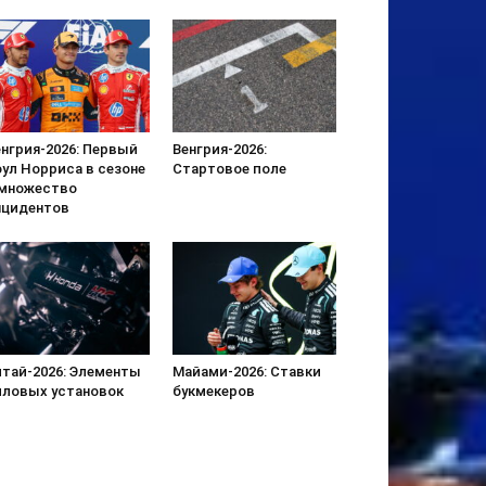
енгрия-2026: Первый
Венгрия-2026:
оул Норриса в сезоне
Стартовое поле
 множество
нцидентов
итай-2026: Элементы
Майами-2026: Ставки
иловых установок
букмекеров