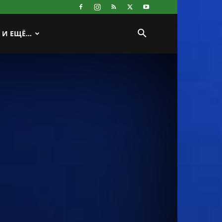
И ЕЩЁ…