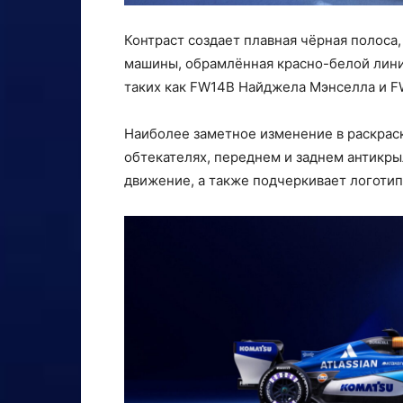
Контраст создает плавная чёрная полоса,
машины, обрамлённая красно-белой линие
таких как FW14B Найджела Мэнселла и F
Наиболее заметное изменение в раскраск
обтекателях, переднем и заднем антикры
движение, а также подчеркивает логотип