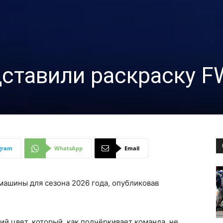
едставили раскраску 
gram
WhatsApp
Email
 машины для сезона 2026 года, опубликовав
ий цвет, который, как подчёркивает команда, не