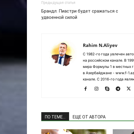
Предыдущая статья
Брандл: Пиастри будет сражаться с
удвоенной силой
Rahim N.Aliyev
С 1982-го года увлечен авт
на российском канале. В 19
мира Формулы 1 в местных г
в Азербайджане - www.f-1.a
канале. С 2016-го года явл
ПО ТЕМЕ...
ЕЩЕ ОТ АВТОРА