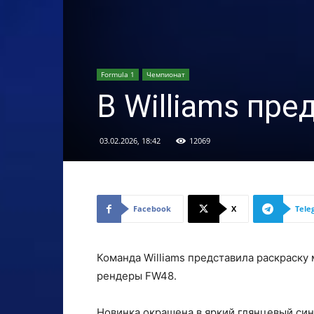
Formula 1
Чемпионат
В Williams пр
03.02.2026, 18:42
12069
Facebook
X
Tele
Команда Williams представила раскраску
рендеры FW48.
Новинка окрашена в яркий глянцевый син