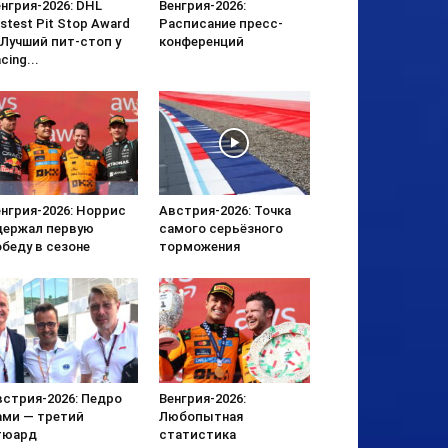
нгрия-2026: DHL
Венгрия-2026:
stest Pit Stop Award
Расписание пресс-
 Лучший пит-стоп у
конференций
cing...
нгрия-2026: Норрис
Австрия-2026: Точка
держал первую
самого серьёзного
беду в сезоне
торможения
встрия-2026: Педро
Венгрия-2026:
ами — третий
Любопытная
тюард
статистика