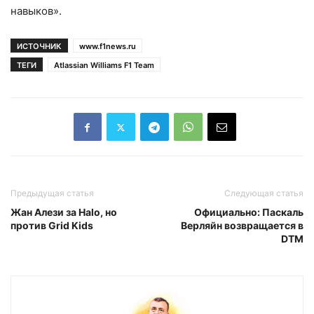
навыков».
ИСТОЧНИК
www.f1news.ru
ТЕГИ
Atlassian Williams F1 Team
Предыдущая статья
Следующая статья
Жан Алези за Halo, но
Официально: Паскаль
против Grid Kids
Верляйн возвращается в
DTM