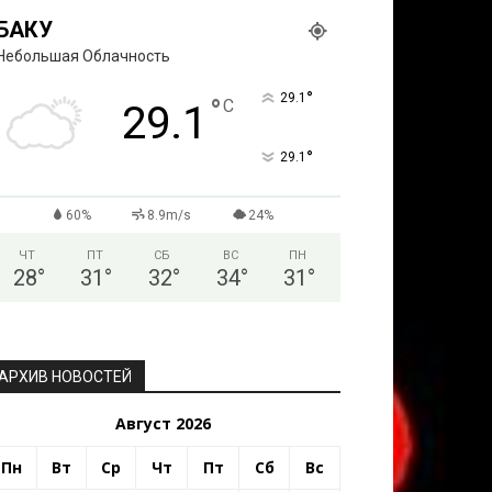
БАКУ
Небольшая Облачность
°
29.1
°
C
29.1
°
29.1
60%
8.9m/s
24%
ЧТ
ПТ
СБ
ВС
ПН
28
°
31
°
32
°
34
°
31
°
АРХИВ НОВОСТЕЙ
Август 2026
Пн
Вт
Ср
Чт
Пт
Сб
Вс