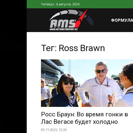
Четверг, 6 августа, 2026
AutoMotorSp
ФОРМУЛА
Azerbaijan
Тег: Ross Brawn
Росс Браун: Во время гонки в
Лас Вегасе будет холодно
09.11.2023, 12:20