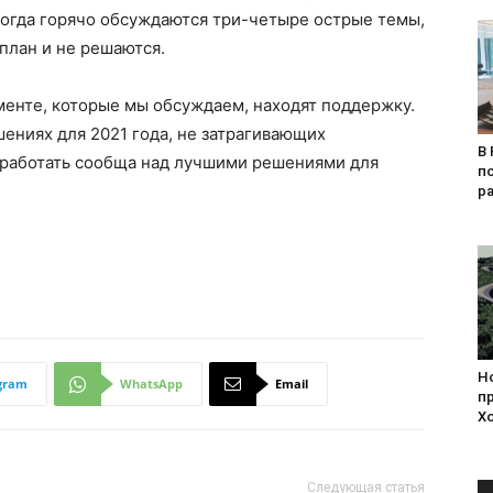
Когда горячо обсуждаются три-четыре острые темы,
план и не решаются.
менте, которые мы обсуждаем, находят поддержку.
ениях для 2021 года, не затрагивающих
В 
 работать сообща над лучшими решениями для
п
р
Н
gram
WhatsApp
Email
п
Х
Следующая статья