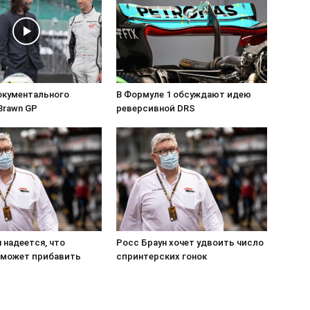
окументального
В Формуле 1 обсуждают идею
Brawn GP
реверсивной DRS
 надеется, что
Росс Браун хочет удвоить число
сможет прибавить
спринтерских гонок