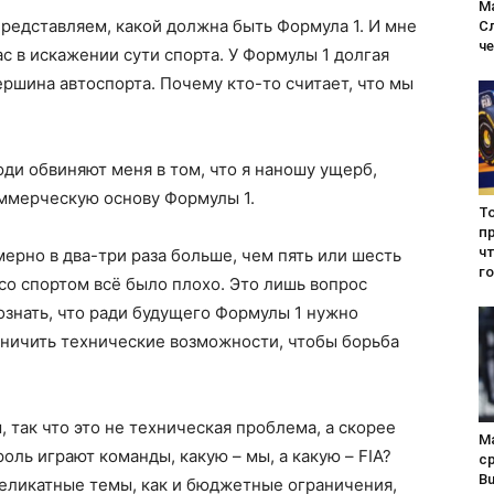
М
редставляем, какой должна быть Формула 1. И мне
С
ч
с в искажении сути спорта. У Формулы 1 долгая
ершина автоспорта. Почему кто-то считает, что мы
ди обвиняют меня в том, что я наношу ущерб,
оммерческую основу Формулы 1.
Т
п
чт
рно в два-три раза больше, чем пять или шесть
г
а со спортом всё было плохо. Это лишь вопрос
знать, что ради будущего Формулы 1 нужно
аничить технические возможности, чтобы борьба
 так что это не техническая проблема, а скорее
М
оль играют команды, какую – мы, а какую – FIA?
ср
Bu
деликатные темы, как и бюджетные ограничения,