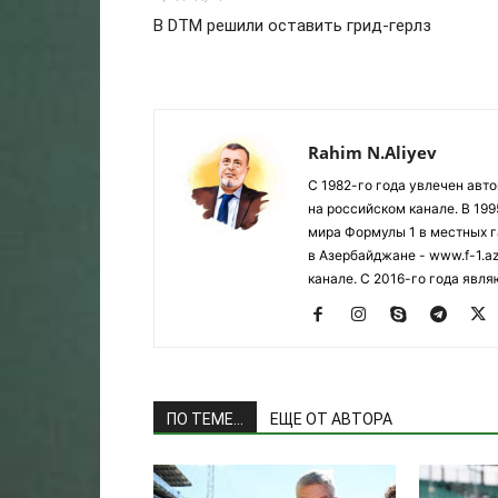
В DTM решили оставить грид-герлз
Rahim N.Aliyev
С 1982-го года увлечен авт
на российском канале. В 19
мира Формулы 1 в местных г
в Азербайджане - www.f-1.a
канале. С 2016-го года явл
ПО ТЕМЕ...
ЕЩЕ ОТ АВТОРА