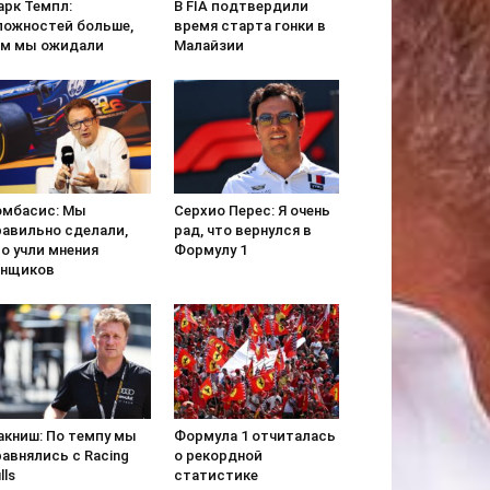
арк Темпл:
В FIA подтвердили
ложностей больше,
время старта гонки в
ем мы ожидали
Малайзии
омбасис: Мы
Серхио Перес: Я очень
равильно сделали,
рад, что вернулся в
о учли мнения
Формулу 1
онщиков
акниш: По темпу мы
Формула 1 отчиталась
авнялись с Racing
о рекордной
lls
статистике