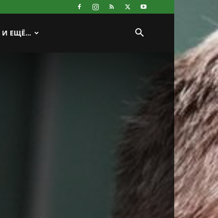
И ЕЩЁ…