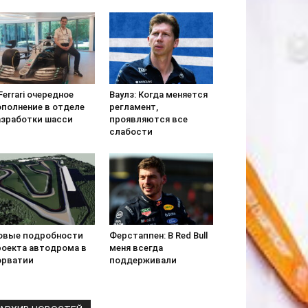
Ferrari очередное
Ваулз: Когда меняется
ополнение в отделе
регламент,
азработки шасси
проявляются все
слабости
овые подробности
Ферстаппен: В Red Bull
роекта автодрома в
меня всегда
орватии
поддерживали