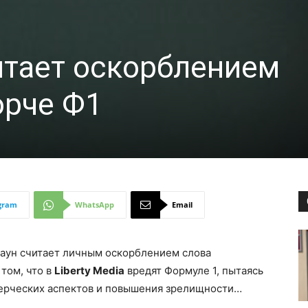
итает оскорблением
орче Ф1
gram
WhatsApp
Email
аун считает личным оскорблением слова
том, что в
Liberty Media
вредят Формуле 1, пытаясь
мерческих аспектов и повышения зрелищности…