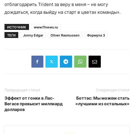
отблагодарить Trident за веру в меня – не могу
дождаться, когда выйду на старт в цветах команды».
ИСТОЧНИК
www.f1news.ru
ТЕГИ
Jonny Edgar
Oliver Rasmussen
Формула 3
Предыдущая статья
Следующая статья
Эффект от гонки в Лас-
Боттас: Мы можем стать
Вегасе превысит миллиард
«лучшими из остальных»
долларов