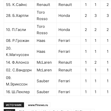
55. К.Сайнс
Renault
Renault
1
1
2
Toro
28. Б.Хартли
Honda
2
3
3
Rosso
Toro
10. П.Гасли
Honda
2
2
2
Rosso
08. Р.Грожан
Haas
Ferrari
1
1
1
20.
Haas
Ferrari
1
1
1
К.Магнуссен
14. Ф.Алонсо
McLaren
Renault
1
2
1
02. С.Вандорн
McLaren
Renault
1
1
1
09.
Sauber
Ferrari
1
1
1
М.Эрикссон
16. Ш.Леклер
Sauber
Ferrari
1
1
1
ИСТОЧНИК
www.f1news.ru