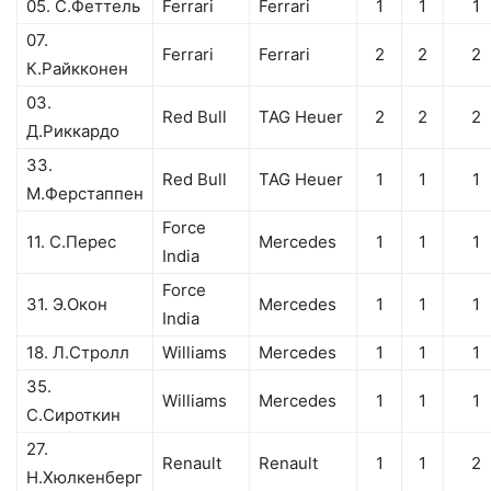
05. С.Феттель
Ferrari
Ferrari
1
1
1
07.
Ferrari
Ferrari
2
2
2
К.Райкконен
03.
Red Bull
TAG Heuer
2
2
2
Д.Риккардо
33.
Red Bull
TAG Heuer
1
1
1
М.Ферстаппен
Force
11. С.Перес
Mercedes
1
1
1
India
Force
31. Э.Окон
Mercedes
1
1
1
India
18. Л.Стролл
Williams
Mercedes
1
1
1
35.
Williams
Mercedes
1
1
1
С.Сироткин
27.
Renault
Renault
1
1
2
Н.Хюлкенберг