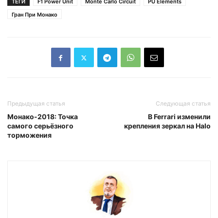
ТЕГИ
F1 Power Unit
Monte Carlo Circuit
PU Elements
Гран При Монако
Предыдущая статья
Следующая статья
Монако-2018: Точка
В Ferrari изменили
самого серьёзного
крепления зеркал на Halo
торможения