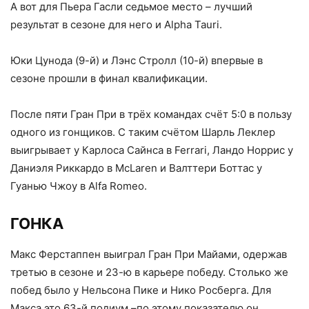
А вот для Пьера Гасли седьмое место – лучший
результат в сезоне для него и Alpha Tauri.
Юки Цунода (9-й) и Лэнс Стролл (10-й) впервые в
сезоне прошли в финал квалификации.
После пяти Гран При в трёх командах счёт 5:0 в пользу
одного из гонщиков. С таким счётом Шарль Леклер
выигрывает у Карлоса Сайнса в Ferrari, Ландо Норрис у
Даниэля Риккардо в McLaren и Валттери Боттас у
Гуанью Чжоу в Alfa Romeo.
ГОНКА
Макс Ферстаппен выиграл Гран При Майами, одержав
третью в сезоне и 23-ю в карьере победу. Столько же
побед было у Нельсона Пике и Нико Росберга. Для
Макса это 63-й подиум –по этому показателю он