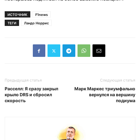
ИСТОЧНИК
F1news
ТЕГИ
Ландо Норрис
Предыдущая статья
Следующая статья
Расселл: Я сразу закрыл
Марк Маркес триумфально
крыло DRS и сбросил
вернулся на вершину
скорость
подиума