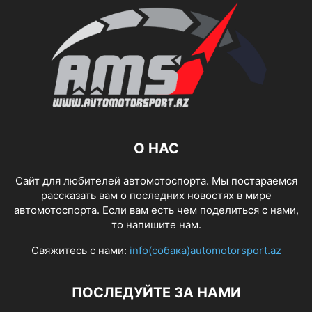
О НАС
Сайт для любителей автомотоспорта. Мы постараемся
рассказать вам о последних новостях в мире
автомотоспорта. Если вам есть чем поделиться с нами,
то напишите нам.
Свяжитесь с нами:
info(собака)automotorsport.az
ПОСЛЕДУЙТЕ ЗА НАМИ