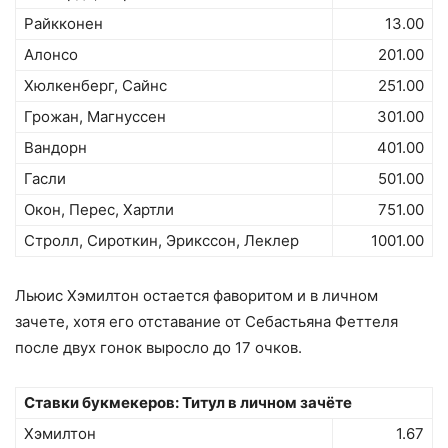
Райкконен
13.00
Алонсо
201.00
Хюлкенберг, Сайнс
251.00
Грожан, Магнуссен
301.00
Вандорн
401.00
Гасли
501.00
Окон, Перес, Хартли
751.00
Стролл, Сироткин, Эрикссон, Леклер
1001.00
Льюис Хэмилтон остается фаворитом и в личном
зачете, хотя его отставание от Себастьяна Феттеля
после двух гонок выросло до 17 очков.
Ставки букмекеров: Титул в личном зачёте
Хэмилтон
1.67