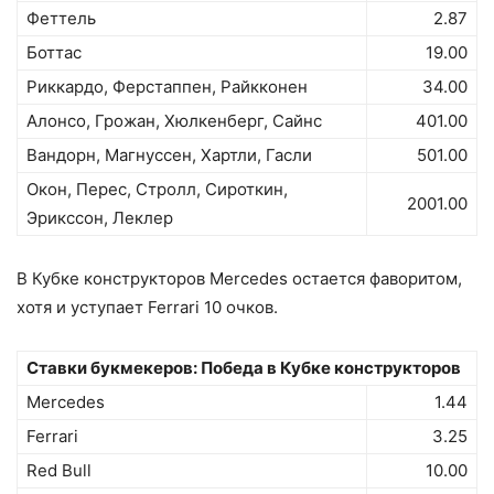
Феттель
2.87
Боттас
19.00
Риккардо, Ферстаппен, Райкконен
34.00
Алонсо, Грожан, Хюлкенберг, Сайнс
401.00
Вандорн, Магнуссен, Хартли, Гасли
501.00
Окон, Перес, Стролл, Сироткин,
2001.00
Эрикссон, Леклер
В Кубке конструкторов Mercedes остается фаворитом,
хотя и уступает Ferrari 10 очков.
Ставки букмекеров: Победа в Кубке конструкторов
Mercedes
1.44
Ferrari
3.25
Red Bull
10.00