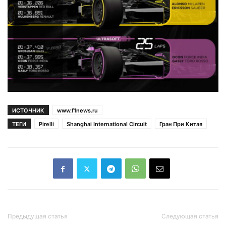
ИСТОЧНИК
www.f1news.ru
ТЕГИ
Pirelli
Shanghai International Circuit
Гран При Китая
Предыдущая статья
Следующая статья