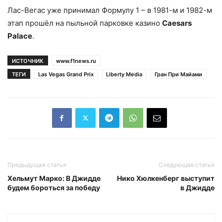
Лас-Вегас уже принимал Формулу 1 – в 1981-м и 1982-м
этап прошёл на пыльной парковке казино
Caesars
Palace
.
ИСТОЧНИК
www.f1news.ru
ТЕГИ
Las Vegas Grand Prix
Liberty Media
Гран При Майами
Предыдущая статья
Следующая статья
Хельмут Марко: В Джидде
Нико Хюлкенберг выступит
будем бороться за победу
в Джидде