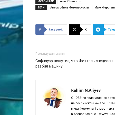
ИСТОЧНИК
www.f1news.ru
ТЕГИ
Автомобиль безопасности
Макс Ферстап
Facebook
X
Tele
Предыдущая статья
Сафнауэр пошутил, что Феттель специальн
разбил машину
Rahim N.Aliyev
С 1982-го года увлечен авт
на российском канале. В 19
мира Формулы 1 в местных г
в Азербайджане - www.f-1.a