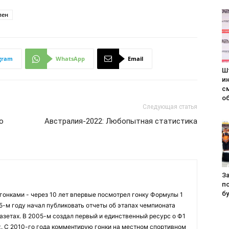
пен
gram
WhatsApp
Email
Ш
и
с
о
Следующая статья
о
Австралия-2022: Любопытная статистика
За
п
б
огонками - через 10 лет впервые посмотрел гонку Формулы 1
95-м году начал публиковать отчеты об этапах чемпионата
азетах. В 2005-м создал первый и единственный ресурс о Ф1
z. С 2010-го года комментирую гонки на местном спортивном