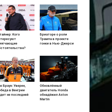
тайнер: Кого
Бриаторе о роли
нтересуют
Трампа в проекте
мягчающие
гонки в Нью-Джерси
бстоятельства?
к Браун: Уверен,
Обновлённый
обеда в Венгрии
двигатель Honda
удет не последней
обнадёжил Aston
Martin