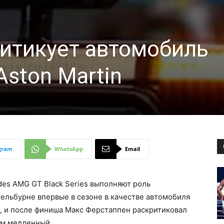
итикует автомобиль
Aston Martin
gram
WhatsApp
Email
edes AMG GT Black Series выполняют роль
ельбурне впервые в сезоне в качестве автомобиля
n, и после финиша Макс Ферстаппен раскритиковал
ком медленный.