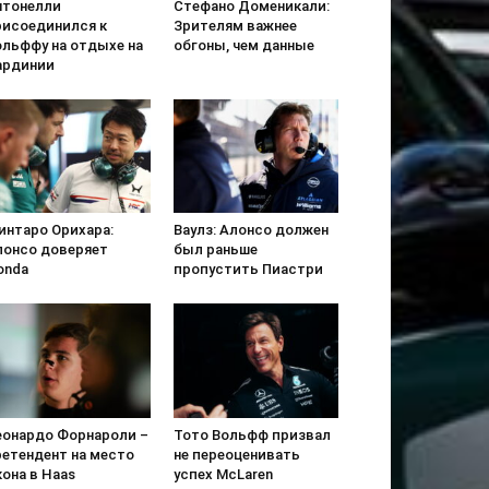
нтонелли
Стефано Доменикали:
рисоединился к
Зрителям важнее
ольффу на отдыхе на
обгоны, чем данные
ардинии
интаро Орихара:
Ваулз: Алонсо должен
лонсо доверяет
был раньше
onda
пропустить Пиастри
еонардо Форнароли –
Тото Вольфф призвал
ретендент на место
не переоценивать
она в Haas
успех McLaren