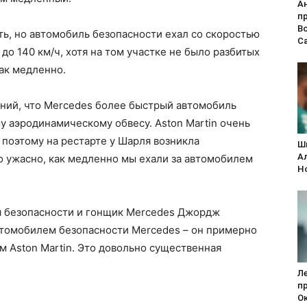
А
п
В
ть, но автомобиль безопасности ехал со скоростью
С
до 140 км/ч, хотя на том участке не было разбитых
ак медленно.
ений, что Mercedes более быстрый автомобиль
 аэродинамическому обвесу. Aston Martin очень
поэтому на рестарте у Шарля возникла
Ш
А
о ужасно, как медленно мы ехали за автомобилем
H
я безопасности и гонщик Mercedes Джордж
автомобилем безопасности Mercedes – он примерно
ем Aston Martin. Это довольно существенная
Л
п
Ок