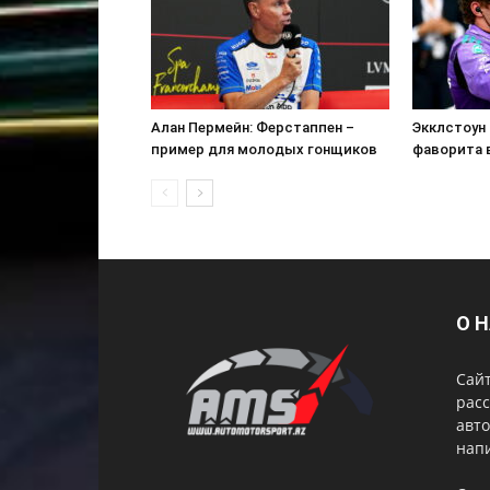
Алан Пермейн: Ферстаппен –
Экклстоун 
пример для молодых гонщиков
фаворита в
О 
Сай
расс
авто
нап