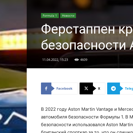
Formula 1
Новости
Ферстаппен кр
безопасности 
11.04.2022, 15:23
4609
Facebook
X
Tele
В 2022 году Aston Martin Vantage и Merc
автомобиля безопасности Формулы 1. В М
безопасности использовался Aston Marti
британский спорткар за то, что он слиш