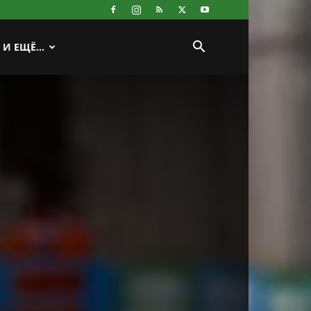
И ЕЩЁ…