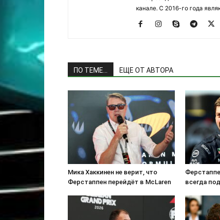
канале. С 2016-го года явл
ПО ТЕМЕ...
ЕЩЕ ОТ АВТОРА
Мика Хаккинен не верит, что
Ферстаппен
Ферстаппен перейдёт в McLaren
всегда по