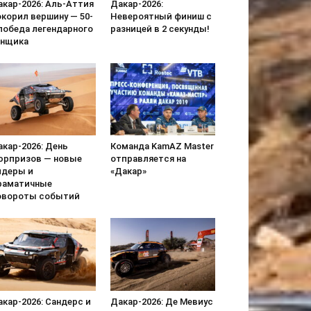
акар-2026: Аль-Аттия
Дакар-2026:
окорил вершину — 50-
Невероятный финиш с
 победа легендарного
разницей в 2 секунды!
онщика
кар-2026: День
Команда KamAZ Master
юрпризов — новые
отправляется на
идеры и
«Дакар»
раматичные
овороты событий
кар-2026: Сандерс и
Дакар-2026: Де Мевиус