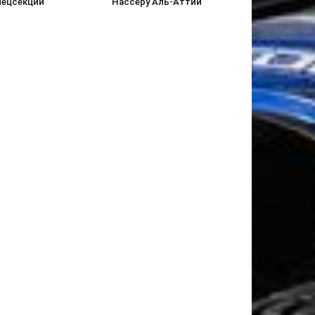
пецсекции
Нассеру Аль-Аттии