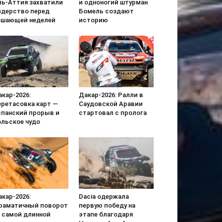
ль-Аттия захватили
и одноногий штурман
идерство перед
Бомель создают
ешающей неделей
историю
кар-2026:
Дакар-2026: Ралли в
еретасовка карт —
Саудовской Аравии
спанский прорыв и
стартовал с пролога
ольское чудо
кар-2026:
Dacia одержала
раматичный поворот
первую победу на
а самой длинной
этапе благодаря