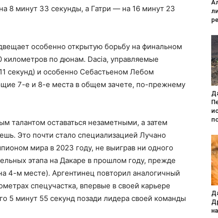
А
на 8 минут 33 секунды, а Гатри — на 16 минут 23
л
р
едвещает особенно открытую борьбу на финальном
 километров по дюнам. Dacia, управляемые
11 секунд) и особенно Себастьеном Лебом
ющие 7-е и 8-е места в общем зачете, по-прежнему
Да
П
и
п
м талантом оставаться незаметными, а затем
аешь. Это почти стало специализацией Лучано
пионом мира в 2023 году, не выиграв ни одного
тельных этапа на Дакаре в прошлом году, прежде
на 4-м месте). Аргентинец повторил аналогичный
лометрах спецучастка, впервые в своей карьере
Да
го 5 минут 55 секунд позади лидера своей команды
Д
н