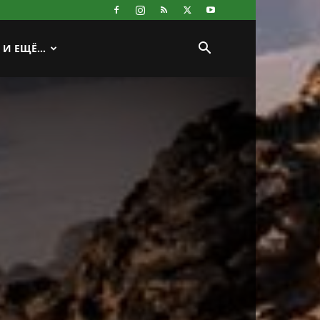
И ЕЩЁ…