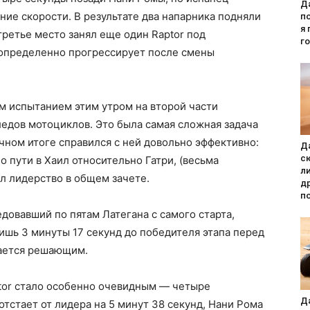
Д
ние скорости. В результате два напарника подняли
п
я
третье место занял еще один Raptor под
г
определенно прогрессирует после смены
м испытанием этим утром на второй части
ледов мотоциклов. Это была самая сложная задача
чном итоге справился с ней довольно эффективно:
Да
с
о пути в Хаил относительно Гатри, (весьма
л
л лидерство в общем зачете.
д
п
довавший по пятам Латегана с самого старта,
лишь 3 минуты 17 секунд до победителя этапа перед
тается решающим.
tor стало особенно очевидным — четыре
Да
отстает от лидера на 5 минут 38 секунд, Нани Рома