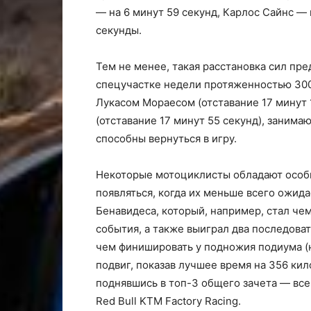
— на 6 минут 59 секунд, Карлос Сайнс — 
секунды.
Тем не менее, такая расстановка сил пр
спецучастке недели протяженностью 300
Лукасом Мораесом (отставание 17 минут 
(отставание 17 минут 55 секунд), занима
способны вернуться в игру.
Некоторые мотоциклисты обладают особы
появляться, когда их меньше всего ожид
Бенавидеса, который, например, стал чем
события, а также выиграл два последова
чем финишировать у подножия подиума (
подвиг, показав лучшее время на 356 ки
поднявшись в топ-3 общего зачета — все
Red Bull KTM Factory Racing.