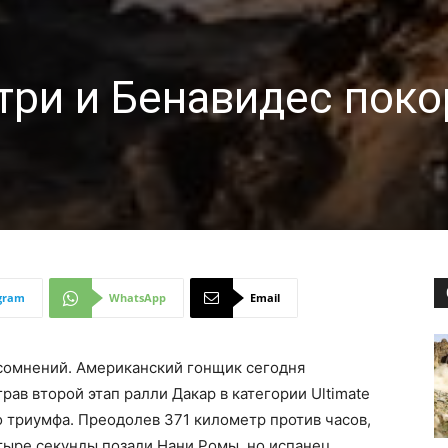
атри и Бенавидес пок
gram
WhatsApp
Email
 сомнений. Американский гонщик сегодня
рав второй этап ралли Дакар в категории Ultimate
о триумфа. Преодолев 371 километр против часов,
тыре секунды позади Нани Ромы, но испанец