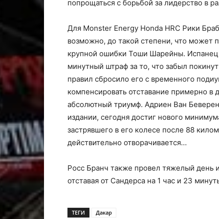
попрощаться с борьбой за лидерство в ра
Для Monster Energy Honda HRC Рики Бра
возможно, до такой степени, что может 
крупной ошибки Тоши Шарейны. Испанец 
минутный штраф за то, что забыл покин
правил сбросило его с временного подиу
компенсировать отставание примерно в 
абсолютный триумф. Адриен Ван Беверен
издании, сегодня достиг нового минимума
застрявшего в его колесе после 88 килом
действительно отворачивается…
Росс Бранч также провел тяжелый день и
отставая от Сандерса на 1 час и 23 минут
ТЕГИ
Дакар