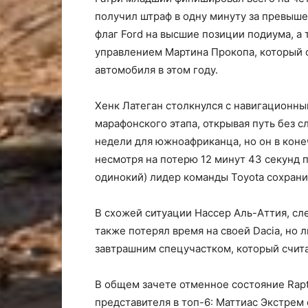
получил штраф в одну минуту за превыше
флаг Ford на высшие позиции подиума, а 
управлением Мартина Прокопа, который 
автомобиля в этом году.
Хенк Латеган столкнулся с навигационны
марафонского этапа, открывая путь без с
недели для южноафриканца, но он в коне
несмотря на потерю 12 минут 43 секунд п
одинокий) лидер команды Toyota сохрани
В схожей ситуации Нассер Аль-Аттия, сле
также потерял время на своей Dacia, но 
завтрашним спецучастком, который счи
В общем зачете отменное состояние Rap
представителя в топ-6: Маттиас Экстрем 