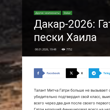
Другие чемпионаты
Dakar
Дакар-2026: Г
пески Хаила
08.01.2026, 19:48
7752
Facebook
X
Tele
Талант Митча Гатри больше не вызывает
убедительно подтвердил свой класс, выиг
всего через два дня после своего первог
Гатри младший финишировал всего на че