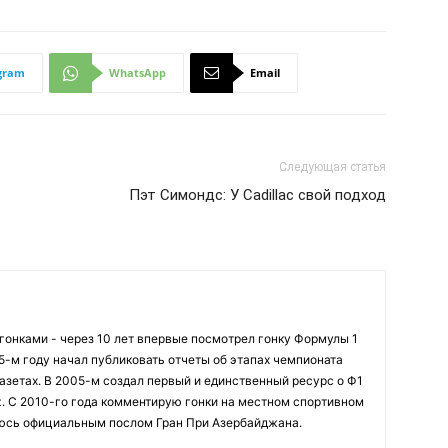
gram
WhatsApp
Email
Следующая статья
Пэт Симондс: У Cadillac свой подход
огонками - через 10 лет впервые посмотрел гонку Формулы 1
95-м году начал публиковать отчеты об этапах чемпионата
азетах. В 2005-м создал первый и единственный ресурс о Ф1
z. С 2010-го года комментирую гонки на местном спортивном
яюсь официальным послом Гран При Азербайджана.