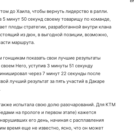
с
ом до Хаила, чтобы вернуть лидерство в ралли.
в 5 минут 50 секунд своему товарищу по команде,
ет плоды стратегии, разработанной внутри клана
остоящий из дюн, в выгодной позиции, возможно,
части маршрута.
м гонщикам показать свои лучшие результаты
 своем Hero, уступив 3 минуты 51 секунду
 финишировал через 7 минут 22 секунды после
свой лучший результат за пять участий в Дакаре
.
 также испытала свою долю разочарований. Для KTM
бедами на прологе и первом этапе) кажется
нарушивших его день, начиная с расплавления
им время еще не известно, ясно, что он может