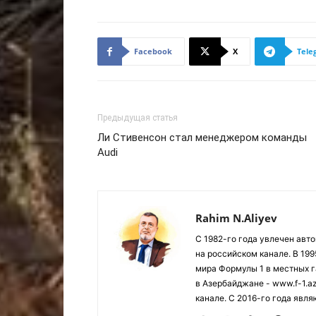
Facebook
X
Tele
Предыдущая статья
Ли Стивенсон стал менеджером команды
Audi
Rahim N.Aliyev
С 1982-го года увлечен авт
на российском канале. В 19
мира Формулы 1 в местных г
в Азербайджане - www.f-1.a
канале. С 2016-го года явл